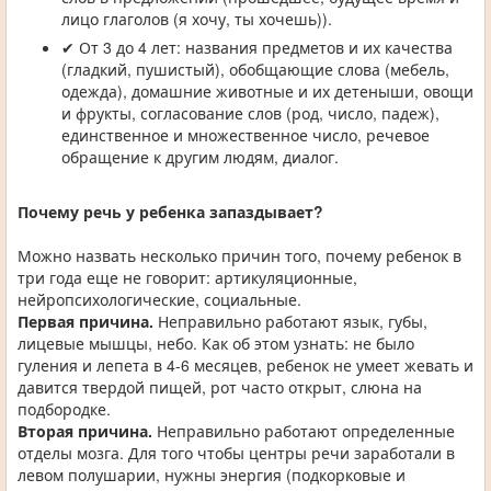
лицо глаголов (я хочу, ты хочешь)).
✔ От 3 до 4 лет: названия предметов и их качества
(гладкий, пушистый), обобщающие слова (мебель,
одежда), домашние животные и их детеныши, овощи
и фрукты, согласование слов (род, число, падеж),
единственное и множественное число, речевое
обращение к другим людям, диалог.
Почему речь у ребенка запаздывает?
Можно назвать несколько причин того, почему ребенок в
три года еще не говорит: артикуляционные,
нейропсихологические, социальные.
Первая причина.
Неправильно работают язык, губы,
лицевые мышцы, небо. Как об этом узнать: не было
гуления и лепета в 4-6 месяцев, ребенок не умеет жевать и
давится твердой пищей, рот часто открыт, слюна на
подбородке.
Вторая причина.
Неправильно работают определенные
отделы мозга. Для того чтобы центры речи заработали в
левом полушарии, нужны энергия (подкорковые и