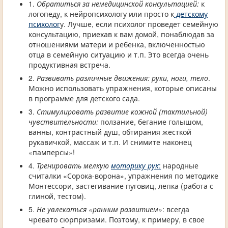
1.
Обратиться за немедицинской консультацией:
к
логопеду, к нейропсихологу или просто к
детскому
психолог
у. Лучше, если психолог проведет семейную
консультацию, приехав к вам домой, понаблюдав за
отношениями матери и ребенка, включенностью
отца в семейную ситуацию и т.п. Это всегда очень
продуктивная встреча.
2.
Развивать различные движения: руки, ноги, тело
.
Можно использовать упражнения, которые описаны
в программе для детского сада.
3.
Стимулировать развитие кожной (тактильной)
чувствительности:
ползание, бегание голышом,
ванны, контрастный душ, обтирания жесткой
рукавичкой, массаж и т.п. И снимите наконец
«памперсы»!
4.
Тренировать мелкую
моторику рук
:
народные
считалки «Сорока-ворона», упражнения по методике
Монтессори, застегивание пуговиц, лепка (работа с
глиной, тестом).
5.
Не увлекаться «ранним развитием»
: всегда
чревато сюрпризами. Поэтому, к примеру, в свое