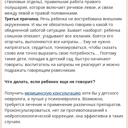
стволовые отделы), правильная работа правого
полушария, которое включает речевое левое, и связи
между левой и правой половинками.
Третья причина.
Речь ребенка не востребована внешним
окружением. И мы не обязательно говорим о какой-то
обедненной заботой ситуации. Бывает наоборот: ребенка
слишком опекают, угадывают все желания, боятся его
огорчить, выполняются все капризы… Ему не нужно
напрягаться, сердиться, тонизироваться, чтобы сказать
слово или точно выразить свою потребность… Поэтому
такие дети, попадая в детский сад, быстро начинают
говорить: воспитатель на капризы не реагирует и можно
подражать говорящим ровесникам.
Что делать, если ребенок еще не говорит?
Получить
медицинскую консультацию
хотя бы у детского
невролога, а лучше у психоневролога. Возможно,
требуется лечение и применение различных препаратов.
Проконсультироваться, нет ли противопоказаний к
нейропсихологической коррекции, она эффективна в таких
случаях.