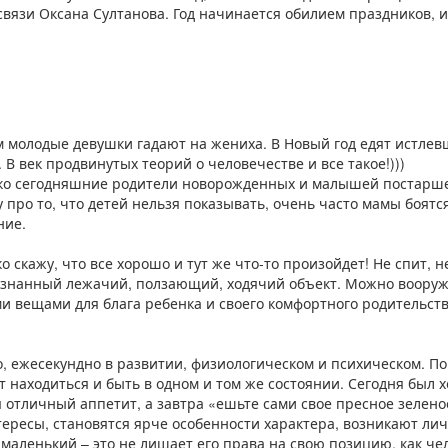
 связи Оксана Султанова. Год начинается обилием праздников, 
 молодые девушки гадают на жениха. В Новый год едят истлев
. В век продвинутых теорий о человечестве и все такое!)))
ько сегодняшние родители новорожденных и малышей постарше
 про то, что детей нельзя показывать, очень часто мамы боят
ние.
ко скажу, что все хорошо и тут же что-то произойдет! Не спит,
опознанный лежачий, ползающий, ходячий объект. Можно вооруж
 вещами для блага ребенка и своего комфортного родительства
о, ежесекундно в развитии, физиологическом и психическом. П
находиться и быть в одном и том же состоянии. Сегодня был х
я отличный аппетит, а завтра «ешьте сами свое пресное зелен
тересы, становятся ярче особенности характера, возникают ли
 маленький – это не лишает его права на свою позицию, как ч