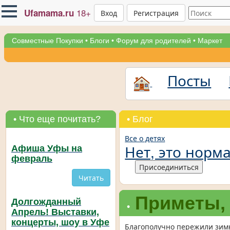
18+
Ufamama.ru
Вход
Регистрация
Совместные Покупки
•
Блоги
•
Форум для родителей
•
Маркет
Посты
• Что еще почитать?
• Блог
Все о детях
Нет, это норм
Афиша Уфы на
февраль
Присоединиться
Читать
Приметы, 
Долгожданный
•
Апрель! Выставки,
концерты, шоу в Уфе
Благополучно пережили зимн