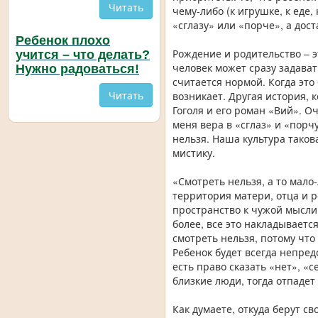
Читать
чему-либо (к игрушке, к еде,
«сглазу» или «порче», а дос
Ребенок плохо
Рождение и родительство – э
учится – что делать?
человек может сразу задават
Нужно радоваться!
считается нормой. Когда это
Читать
возникает. Другая история, 
Гоголя и его роман «Вий». О
меня вера в «сглаз» и «порчу
нельзя. Наша культура таков
мистику.
«Смотреть нельзя, а то мало-
территория матери, отца и р
пространство к чужой мысли,
более, все это накладываетс
смотреть нельзя, потому что
Ребенок будет всегда непред
есть право сказать «нет», «с
близкие люди, тогда отпаде
Как думаете, откуда берут с