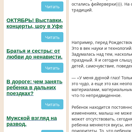
остались фейерверки)))). На
Читать
традиций.
ОКТЯБРЬ! Выставки,
концерты, шоу в Уфе
Читать
Например, перед Рождеством
Это в век науки и технологий
Братья и сестры: от
Задумалась над тем, наскол
любви до ненависти.
праздный. Я и сегодня слышу
детей, самочувствие, поведе
Читать
— «У меня дурной глаз! Толь
В дороге: чем занять
это чудо, а еще это как не
ребенка в дальних
материалами, материальными
поездках?
что-то непредвиденное.
Читать
Ребенок находится постоянн
изменениях, малыш не может 
Мужской взгляд на
может отсутствовать, сегодн
развод.
ребенка меняются вкусы, ин
приоритеты. То, что ребенок