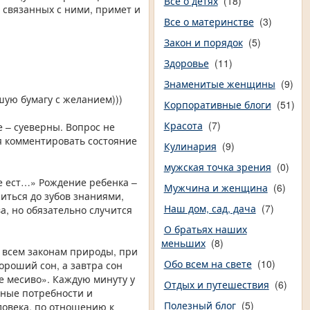
Все о детях
(18)
и связанных с ними, примет и
Все о материнстве
(3)
Закон и порядок
(5)
Здоровье
(11)
Знаменитые женщины
(9)
шую бумагу с желанием)))
Корпоративные блоги
(51)
Красота
(7)
 – суеверны. Вопрос не
ся комментировать состояние
Кулинария
(9)
мужская точка зрения
(0)
 не ест…» Рождение ребенка –
Мужчина и женщина
(6)
иться до зубов знаниями,
Наш дом, сад, дача
(7)
, но обязательно случится
О братьях наших
меньших
(8)
о всем законам природы, при
Обо всем на свете
(10)
ороший сон, а завтра сон
ое месиво». Каждую минуту у
Отдых и путешествия
(6)
чные потребности и
Полезный блог
(5)
еловека, по отношению к