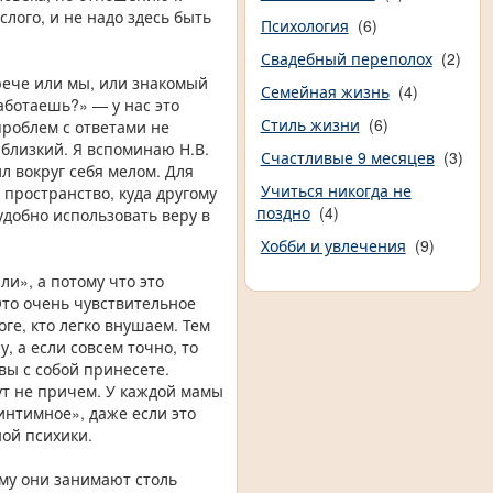
слого, и не надо здесь быть
Психология
(6)
Свадебный переполох
(2)
трече или мы, или знакомый
Семейная жизнь
(4)
аботаешь?» — у нас это
Стиль жизни
(6)
проблем с ответами не
 близкий. Я вспоминаю Н.В.
Счастливые 9 месяцев
(3)
л вокруг себя мелом. Для
Учиться никогда не
о пространство, куда другому
поздно
(4)
удобно использовать веру в
Хобби и увлечения
(9)
ли», а потому что это
Это очень чувствительное
оге, кто легко внушаем. Тем
, а если совсем точно, то
вы с собой принесете.
тут не причем. У каждой мамы
 интимное», даже если это
ной психики.
ему они занимают столь