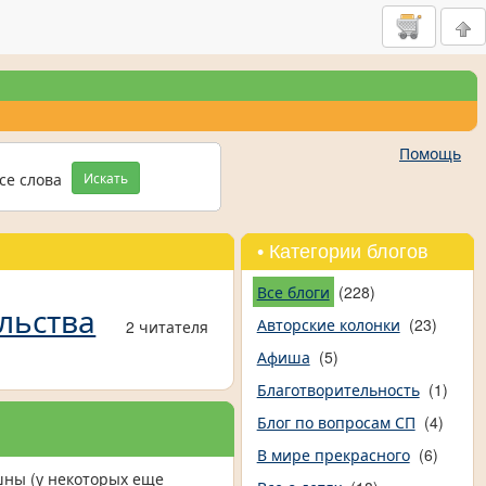
Помощь
се слова
Искать
• Категории блогов
Все блоги
(228)
льства
Авторские колонки
(23)
2 читателя
Афиша
(5)
Благотворительность
(1)
Блог по вопросам СП
(4)
В мире прекрасного
(6)
шны (у некоторых еще