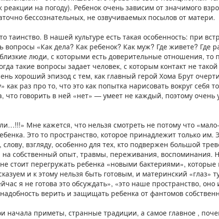
 к реакции на погоду). Ребенок очень зависим от значимого взро
таточно бессознательных, не озвучиваемых посылов от матери.
то таинство. В нашей культуре есть такая особенность: при вс
ь вопросы «Как дела? Как ребенок? Как муж? Где живете? Где р
 близкие люди, с которыми есть доверительные отношения, то 
когда такие вопросы задает человек, с которым контакт не такой
чень хороший эпизод с тем, как главный герой Хома Брут очерти
» как раз про то, что это как попытка нарисовать вокруг себя т
а, что говорить в ней «нет» — умеет не каждый, поэтому очень 
ли…!!!» Мне кажется, что нельзя смотреть не потому что «мало-
ебенка. Это то пространство, которое принадлежит только им. 
 слову, взгляду, особенно для тех, кто подвержен большой трев
я на собственный опыт, травмы, переживания, воспоминания. Ну
 не стоит перегружать ребенка «новыми бактериями», которые 
сказуем и к этому нельзя быть готовым, и материнский «глаз» 
ейчас я не готова это обсуждать», «это наше пространство, оно
т надобность верить и защищать ребенка от фантомов собствен
вои начала приметы, странные традиции, а самое главное , поч