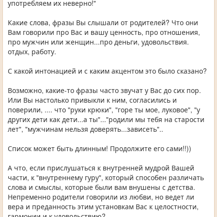
употребляем их неверно!"
Какие слова, фразы Вы слышали от родителей? Что они
Вам говорили про Вас и вашу ценность, про отношения,
про мужчин или женщин...про деньги, удовольствия.
отдых, работу.
С какой интонацией и с каким акцентом это было сказано?
Возможно, какие-то фразы часто звучат у Вас до сих пор.
Или Вы настолько привыкли к ним, согласились и
поверили, .... что "руки крюки", "горе ты мое, луковое", "у
других дети как дети...а ты"..."родили мы тебя на старости
лет", "мужчинам нельзя доверять...зависеть"..
Список может быть длинным! Продолжите его сами!!))
А что, если прислушаться к внутренней мудрой Вашей
части, к "внутреннему гуру", который способен различать
слова и смыслы, которые были вам внушены с детства.
Непременно родители говорили из любви, но ведет ли
вера и преданность этим установкам Вас к целостности,
гармонии и к удовольствию?