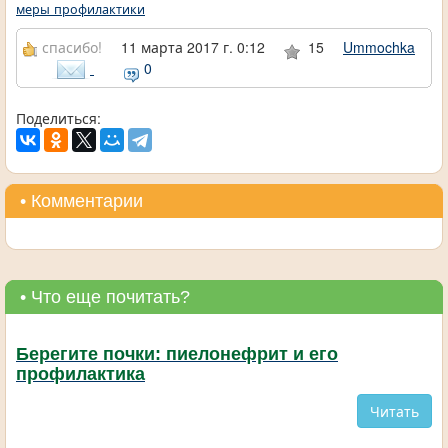
меры профилактики
спасибо!
11 марта 2017 г. 0:12
15
Ummochka
0
Поделиться:
• Комментарии
• Что еще почитать?
Берегите почки: пиелонефрит и его
профилактика
Читать