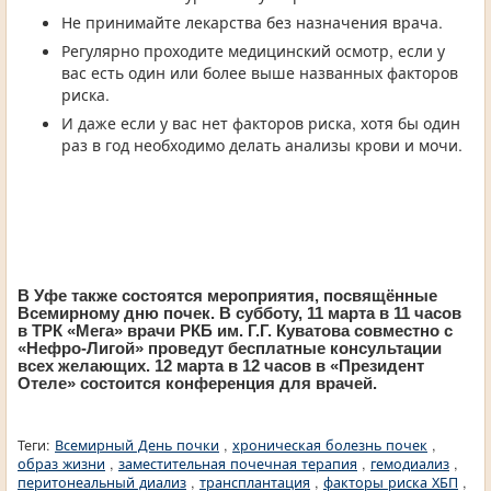
Не принимайте лекарства без назначения врача.
Регулярно проходите медицинский осмотр, если у
вас есть один или более выше названных факторов
риска.
И даже если у вас нет факторов риска, хотя бы один
раз в год необходимо делать анализы крови и мочи.
В Уфе также состоятся мероприятия, посвящённые
Всемирному дню почек. В субботу, 11 марта в 11 часов
в ТРК «Мега» врачи РКБ им. Г.Г. Куватова совместно с
«Нефро-Лигой» проведут бесплатные консультации
всех желающих. 12 марта в 12 часов в «Президент
Отеле» состоится конференция для врачей.
Теги:
Всемирный День почки
,
хроническая болезнь почек
,
образ жизни
,
заместительная почечная терапия
,
гемодиализ
,
перитонеальный диализ
,
трансплантация
,
факторы риска ХБП
,