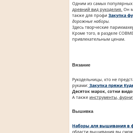
Одним из самых популярных 
древний вид рукоделия.
Он м
также для профи
Закупка ф
дорожные наборы.
Здесь творческие парикмахе
Кроме того, в разделе СОВ
привлекательным ценам.
Вязание
Рукодельницы, кто не предс
руками:
Закупка пряжи Куд
Десяток марок, сотни видо
А также
инструменты, фурни
Вышивка
Наборы для вышивания в 
области вышивания вы сможе