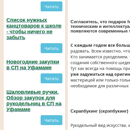
Читать
Список нужных
Согласитесь, что подарок 
канцтоваров к школе
техническим и интеллектуа
появляются современные т
- чтобы ничего не
забыть
С каждым годом все больш
Читать
радовать. Всем известно, чт
Кто занимается рукоделием, 
Новогодние закупки
создания собственного шеде
в СП на Уфамаме
Тут как всегда на помощь пр
уже задуматься над ориги
Читать
мастерицей или только-толь
необходимое для различных
Шаловливые ручки.
Обзор закупок для
рукодельниц в СП на
Уфамаме
Скрапбукинг (скрэпбукинг)
Читать
Рукодельный вид искусства