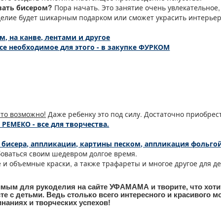
вать бисером?
Пора начать. Это занятие очень увлекательное, 
зделие будет шикарным подарком или сможет украсить интерье
, на канве, лентами и другое
се необходимое для этого - в закупке ФУРКОМ
это возможно!
Даже ребенку это под силу. Достаточно приобре
РЕМЕКО - все для творчества.
, бисера, аппликации, картины песком, аппликация фольго
оваться своим шедевром долгое время.
 и объемные краски, а также трафареты и многое другое для д
имым для рукоделия на сайте УФАМАМА и творите, что хоти
те с детьми. Ведь столько всего интересного и красивого 
инаниях и творческих успехов!