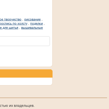
ое творчество
,
рисование
,
роспись по холсту
,
поделки
,
се для шитья
,
вышивальные
стью их владельцев.