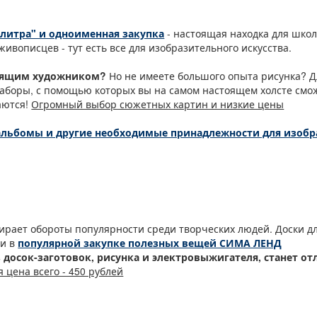
литра" и одноименная закупка
- настоящая находка для шко
ивописцев - тут есть все для изобразительного искусства.
тоящим художником?
Но не имеете большого опыта рисунка? Д
аборы, с помощью которых вы на самом настоящем холсте смож
аются!
Огромный выбор сюжетных картин и низкие цены
 альбомы и другие необходимые принадлежности для изобра
бирает обороты популярности среди творческих людей. Доски д
ти в
популярной закупке полезных вещей СИМА ЛЕНД
з досок-заготовок, рисунка и электровыжигателя, станет 
 цена всего - 450 рублей