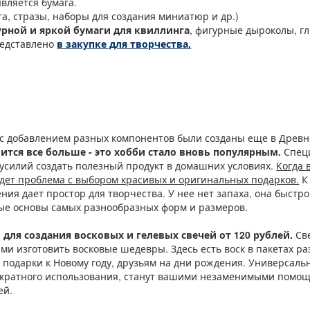
вляется бумага.
га, стразы, наборы для создания миниатюр и др.)
рной и яркой бумаги для квиллинга
, фигурные дыроколы, г
редставлено
в закупке для творчества.
с добавлением разных компонентов были созданы еще в Древн
тся все больше - это хобби стало вновь популярным.
Спец
 усилий создать полезный продукт в домашних условиях.
Когда 
адет проблема с выбором красивых и оригинальных подарков.
К 
ния дает простор для творчества. У нее нет запаха, она быстро
ые основы самых разнообразных форм и размеров.
 для создания восковых и гелевых свечей от 120 рублей.
Све
и изготовить восковые шедевры. Здесь есть воск в пакетах ра
 подарки к Новому году, друзьям на дни рождения. Универсал
ократного использования, станут вашими незаменимыми помо
ей.