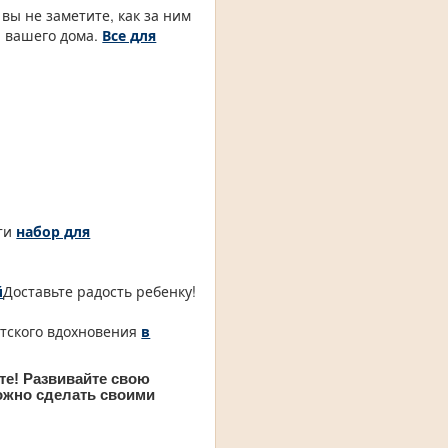
вы не заметите, как за ним
р вашего дома.
Все для
сти
набор для
й
Доставьте радость ребенку!
етского вдохновения
в
те! Развивайте свою
можно сделать своими