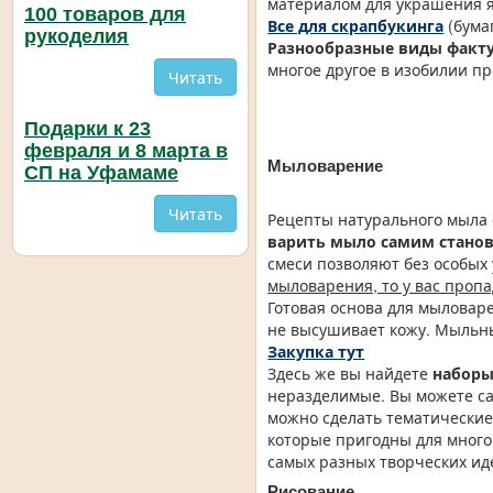
материалом для украшения я
100 товаров для
Все для скрапбукинга
(бума
рукоделия
Разнообразные виды факту
многое другое в изобилии п
Читать
Подарки к 23
февраля и 8 марта в
Мыловарение
СП на Уфамаме
Читать
Рецепты натурального мыла 
варить мыло самим станови
смеси позволяют без особых
мыловарения, то у вас проп
Готовая основа для мыловаре
не высушивает кожу. Мыльн
Закупка тут
Здесь же вы найдете
наборы
неразделимые. Вы можете сам
можно сделать тематические
которые пригодны для мног
самых разных творческих ид
Рисование