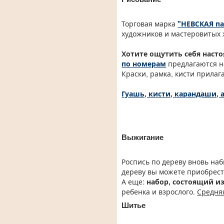
Торговая марка
"НЕВСКАЯ па
художников и мастеровитых ж
Хотите ощутить себя нас
по номерам
предлагаются н
Краски, рамка, кисти прилаг
Гуашь, кисти, карандаши,
Выжигание
Роспись по дереву вновь на
дереву вы можете приобрес
А еще:
набор, состоящий и
ребенка и взрослого.
Средняя
Шитье