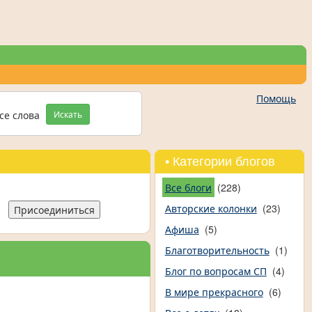
Помощь
се слова
Искать
• Категории блогов
Все блоги
(228)
Авторские колонки
(23)
Присоединиться
Афиша
(5)
Благотворительность
(1)
Блог по вопросам СП
(4)
В мире прекрасного
(6)