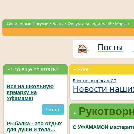
Совместные Покупки
•
Блоги
•
Форум для родителей
•
Маркет
Посты
• Что еще почитать?
• Блог
Блог по вопросам СП
Новости наши
Все на школьную
ярмарку на
Уфамаме!
Рукотворн
Читать
•
Рыбалка - это отдых
С УФАМАМОЙ мастерить
для души и тела…