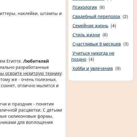
Психология
(6)
литтеры, наклейки, штампы и
Свадебный переполох
(2)
Семейная жизнь
(4)
Стиль жизни
(6)
Счастливые 9 месяцев
(3)
Учиться никогда не
поздно
(4)
ем Египте.
Любителей
иально разработанные
Хобби и увлечения
(9)
вы освоите нехитрую технику
тому же - очень полезных.
 сохнет, отлично мылится и
чи и праздник - понятия
зличной расцветки, С детьми
ьные силиконовые формы,
щниками для воплощения