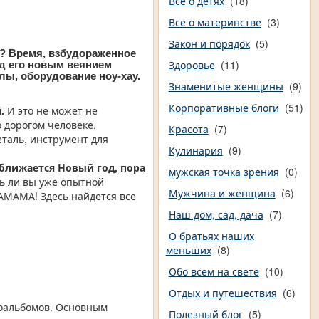
Все о детях
(18)
Все о материнстве
(3)
Закон и порядок
(5)
я? Время, взбудораженное
Здоровье
(11)
од его новым веянием
ы, оборудование ноу-хау.
Знаменитые женщины
(9)
Корпоративные блоги
(51)
.
И это не может не
о дорогом человеке.
Красота
(7)
еталь, инструмент для
Кулинария
(9)
ближается Новый год, пора
мужская точка зрения
(0)
ь ли вы уже опытной
Мужчина и женщина
(6)
ФАМАМА! Здесь найдется все
Наш дом, сад, дача
(7)
О братьях наших
меньших
(8)
Обо всем на свете
(10)
Отдых и путешествия
(6)
тоальбомов. Основным
Полезный блог
(5)