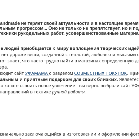
handmade не теряет своей актуальности и в настоящее врем
льным прогрессом... Оно не только не препятствует, но и п
ехники рукодельных работ, усовершенствованные материал
е людей приобщается к миру воплощения творческих идей
о нет дороже вещи, созданной с теплотой, любовью и мыслями 
тот знает, что часто трудно найти в магазинах определенную д
вра.
иходит сайт
УФАМАМА
с разделом
СОВМЕСТНЫХ ПОКУПОК
.
При
нальным и приятным подарком для своих близких.
Являетес
ко хотите освоить новое увлечение - вы верно выбрали сайт У
 направлений в технике
ручной работы.
, изначально заключающийся в изготовлении и оформлении фо