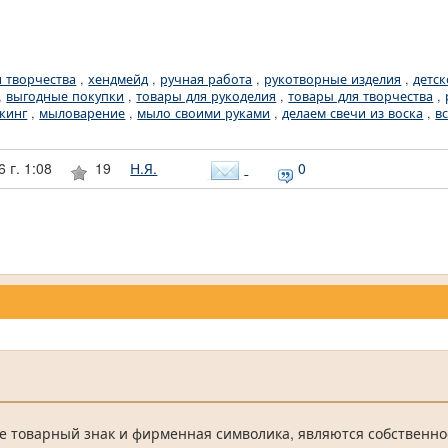
я творчества
,
хендмейд
,
ручная работа
,
рукотворные изделия
,
детск
,
выгодные покупки
,
товары для рукоделия
,
товары для творчества
,
кинг
,
мыловарение
,
мыло своими руками
,
делаем свечи из воска
,
в
 г. 1:08
19
Н.Я.
0
е товарный знак и фирменная символика, являются собственно