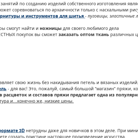
занятий по созданию изделий собственного изготовления явля
ожет соревноваться по архаичности только с наскальными ри
урнитуры и инструментов для шитья
-
пуговицы, эластичные 
ры смогут найти и
ножницы
для своего любимого дела
МЕСТНЫХ покупок вы сможет
заказать оптом ткань
различных ц
тавляет свою жизнь без накидывания петель и вязаных издели
ель
- для вас! Это, пожалуй, самый большой "магазин" пряжи, к
в расцветок и составов пряжи предлагает одна из популярн
тура и…конечно же, низкие цены.
формате 3D
нетрудны даже для новичков в этом деле. При мин
те создать поистине настоящее произведение искусства.