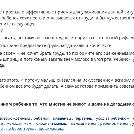
е простые и эффективные приемы для улаживания данной ситу
 ребенок хочет есть и отказывается от груди, а Вы мужественн
мените следующее.
у.
 сосать, поэтому он захочет удовлетворить сосательный рефлекс
 спокойно предлагайте грудь, когда малыш хочет есть.
на своем – не хочет брать грудь, то покормите его сцеженным м
ь шприц, а потихоньку закапываем молоко в угол рта. Ребенок,
дь.
сего этого. И потому малыш оказался на искусственном вскар
ебенком все это будет делать. А сейчас готова применить совет
нном ребенке то, что многие не знают и даже не догадыва
 новорожденным
,
ребенок
,
младенец
,
первенец
,
уход за ребенком
,
ым
,
молодая мам
,
голодный малыш
,
малыш не ест
,
ребенок не ест
,
ие
,
не берет грудь
,
профилактика
,