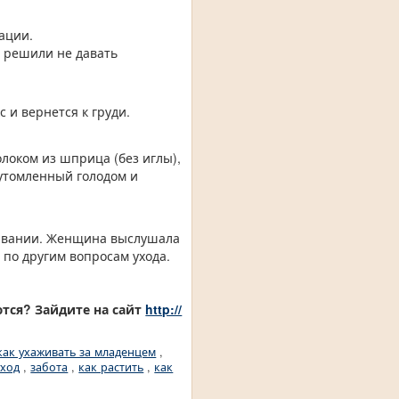
ации.
о решили не давать
 и вернется к груди.
олоком из шприца (без иглы),
 утомленный голодом и
мливании. Женщина выслушала
ы по другим вопросам ухода.
ются? Зайдите на сайт
http://
как ухаживать за младенцем
,
уход
,
забота
,
как растить
,
как