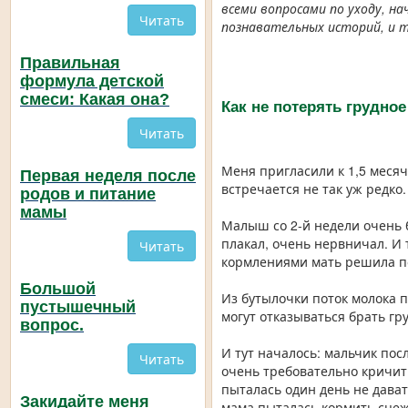
всеми вопросами по уходу, н
Читать
познавательных историй, и т
Правильная
формула детской
смеси: Какая она?
Как не потерять грудно
Читать
Меня пригласили к 1,5 месяч
Первая неделя после
встречается не так уж редко.
родов и питание
мамы
Малыш со 2-й недели очень б
плакал, очень нервничал. И
Читать
кормлениями мать решила по
Большой
Из бутылочки поток молока п
пустышечный
могут отказываться брать гру
вопрос.
И тут началось: мальчик посл
Читать
очень требовательно кричит
пыталась один день не дават
Закидайте меня
мама пыталась кормить сцеж