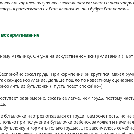
ачиная от кормления-купания и заканчивая коликами и антикапри
еперь я рассказываю их Вам: возможно, они будут Вам полезны!
е вскармливание
ному мальчику. Он уже на искусственном вскармливании((( Вот 
еспокойно сосал грудь. При кормлении он крутился, махал руч
 так каждое кормление. Дальше пошло по известному сценарию
кормить из бутылочки («пусть поест спокойно»).
оступает равномерно, сосать ее легче, чем грудь, поэтому част
дь.
е бутылочки наотрез отказался от груди. Сам хочет есть, но не 
. Только при получении бутылочки ребенок замолкал и начинал
ь бутылочку и кормить только грудью. Это закончилось семейно
енным молоком, но молоко при этом медленно, но верно убывал