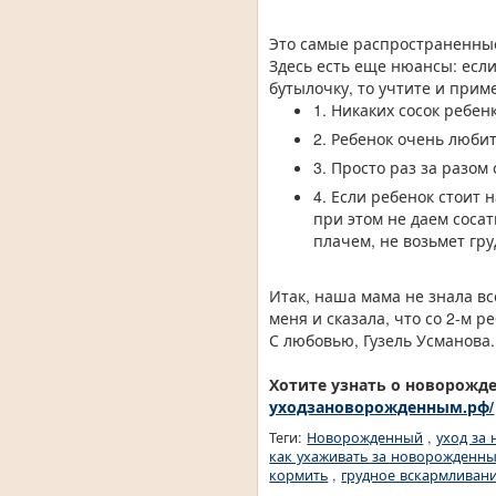
Это самые распространенны
Здесь есть еще нюансы: если
бутылочку, то учтите и при
1. Никаких сосок ребенк
2. Ребенок очень любит
3. Просто раз за разом
4. Если ребенок стоит 
при этом не даем сосат
плачем, не возьмет гру
Итак, наша мама не знала в
меня и сказала, что со 2-м р
С любовью, Гузель Усманова.
Хотите узнать о новорожде
уходзановорожденным.рф/
Теги:
Новорожденный
,
уход за
как ухаживать за новорожденн
кормить
,
грудное вскармливан