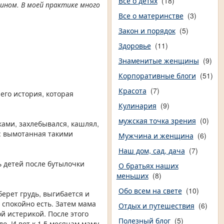
Все о детях
(18)
зином. В моей практике много
Все о материнстве
(3)
Закон и порядок
(5)
Здоровье
(11)
Знаменитые женщины
(9)
Корпоративные блоги
(51)
Красота
(7)
его история, которая
Кулинария
(9)
мужская точка зрения
(0)
ками, захлебывался, кашлял,
: вымотанная такими
Мужчина и женщина
(6)
Наш дом, сад, дача
(7)
ь детей после бутылочки
О братьях наших
меньших
(8)
Обо всем на свете
(10)
берет грудь, выгибается и
 спокойно есть. Затем мама
Отдых и путешествия
(6)
й истерикой. После этого
Полезный блог
(5)
о. И вот к 1,5 месяцам маму