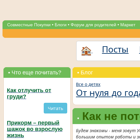
Совместные Покупки
•
Блоги
•
Форум для родителей
•
Маркет
Посты
• Что еще почитать?
• Блог
Все о детях
От нуля до год
Как отлучить от
груди?
Читать
Как не по
•
Прикорм – первый
шажок во взрослую
Будем знакомы - меня зовут 
жизнь
большим опытом работы и зн