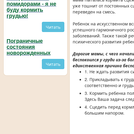
помидорами - я не
уже тошнит от постоянных сц
буду кормить
переведен на смесь.
грудью!
Ребенок на искусственном вс
Читать
успешного гармоничного рос
заболеваний. Также такой р
Пограничные
психического развития ребе
состояния
новорожденных
Дорогие мамы, с чего начал
беспокоился у груди из-за б
Читать
единственная причина бесп
1. Не ждать развития с
2. Прикладывать к гру
соответственно и грудь
3. Кормить ребенка пол
Здесь Ваша задача сл
4. Сцедить перед кормл
большим напором.