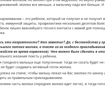
еживаний, молока все меньше, а мальчику надо все больше. И 
кармливании – это ребенок, который не получил и не получит 
та, иммунной защиты, профилактики нескольких десятков боле
ебенок лишен важнейшего тесного контакта с мамой для полно
нка.
ись эти неприятности? Кто заметил? Да, с беспокойства у г
ольшого потока молока, а также из-за позднего прикладывания 
окойств во время кормления). Что можно было сделать в это
ильного желания поесть у ребенка.
ди голодного малыша еще полусонным: тогда он сосать будет не
 не будет создавать активный поток молока.
улежа на спине, чтобы малыш лежал на Вас (молоко по закону ф
едить за правильным прикладыванием.
ением часть молока (переднее молоко идет легче), и тогда пото