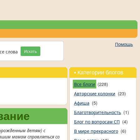
Помощь
се слова
Искать
• Категории блогов
Все блоги
(228)
Авторские колонки
(23)
Афиша
(5)
Благотворительность
(1)
вание
Блог по вопросам СП
(4)
ворожденным детям) с
В мире прекрасного
(6)
вшим мамам справляться со