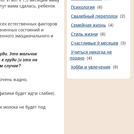
тут мама сдалась, ребенок
Психология
(6)
Свадебный переполох
(2)
всех естественных факторов
Семейная жизнь
(4)
зненных состояний и
Стиль жизни
(6)
ценного эмоционального и
Счастливые 9 месяцев
(3)
Учиться никогда не
руди. Это мальчик
поздно
(4)
к груди (и это не
м случае?
Хобби и увлечения
(9)
 очень жадно,
изики будет идти слабее).
к молока не будет под