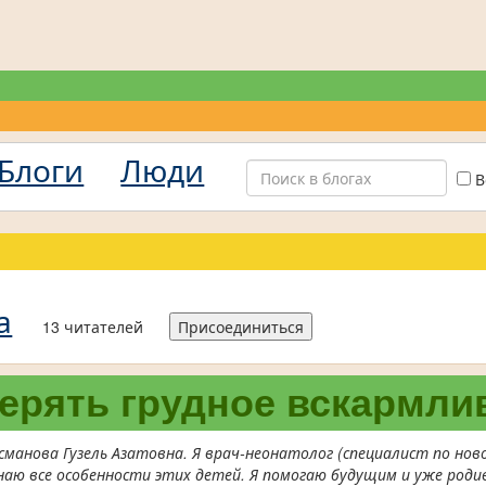
Блоги
Люди
В
а
13 читателей
Присоединиться
терять грудное вскармли
Усманова Гузель Азатовна. Я врач-неонатолог (специалист по но
аю все особенности этих детей. Я помогаю будущим и уже роди