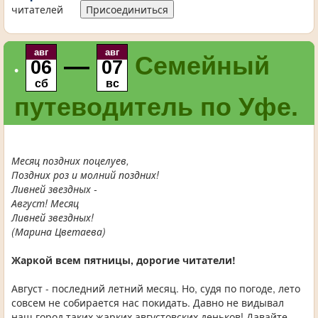
читателей
Присоединиться
авг
авг
—
Семейный
06
07
•
сб
вс
путеводитель по Уфе.
Месяц поздних поцелуев,
Поздних роз и молний поздних!
Ливней звездных -
Август! Месяц
Ливней звездных!
(Марина Цветаева)
Жаркой всем пятницы, дорогие читатели!
Август - последний летний месяц. Но, судя по погоде, лето
совсем не собирается нас покидать. Давно не видывал
наш город таких жарких августовских деньков! Давайте