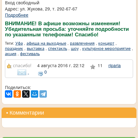
Вход свободный
Адрес: ул. Жукова, 29, т. 292-67-67
Подробнее
ВНИМАНИЕ! В афише возможны изменения!
Убедительная просьба: уточняйте подробности
по указанным телефонам! Спасибо!
Теги:
Уфа
,
афиша на выходные
,
развлечения
,
концерт
,
праздник
,
выставка
,
спектакль
,
шоу
,
культурное мероприятие
,
акция
,
фестиваль
спасибо!
4 августа 2016 г. 22:12
11
riparia
0
Поделиться:
• Комментарии