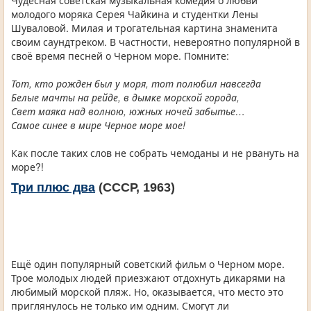
Чудесная советская музыкальная комедия о любви
молодого моряка Серея Чайкина и студентки Лены
Шуваловой. Милая и трогательная картина знаменита
своим саундтреком. В частности, невероятно популярной в
своё время песней о Черном море. Помните:
Тот, кто рожден был у моря, тот полюбил навсегда
Белые мачты на рейде, в дымке морской города,
Свет маяка над волною, южных ночей забытье…
Самое синее в мире Черное море мое!
Как после таких слов не собрать чемоданы и не рвануть на
море?!
Три плюс два
(СССР, 1963)
Ещё один популярный советский фильм о Черном море.
Трое молодых людей приезжают отдохнуть дикарями на
любимый морской пляж. Но, оказывается, что место это
приглянулось не только им одним. Смогут ли