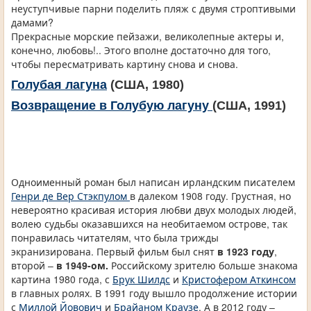
неуступчивые парни поделить пляж с двумя строптивыми
дамами?
Прекрасные морские пейзажи, великолепные актеры и,
конечно, любовь!.. Этого вполне достаточно для того,
чтобы пересматривать картину снова и снова.
Голубая лагуна
(США, 1980)
Возвращение в Голубую лагуну
(США, 1991)
Одноименный роман был написан ирландским писателем
Генри де Вер Стэкпулом
в далеком 1908 году. Грустная, но
невероятно красивая история любви двух молодых людей,
волею судьбы оказавшихся на необитаемом острове, так
понравилась читателям, что была трижды
экранизирована. Первый фильм был снят
в 1923 году
,
второй –
в 1949-ом.
Российскому зрителю больше знакома
картина 1980 года, с
Брук Шилдс
и
Кристофером Аткинсом
в главных ролях. В 1991 году вышло продолжение истории
с
Миллой Йовович
и
Брайаном Краузе
. А в 2012 году –