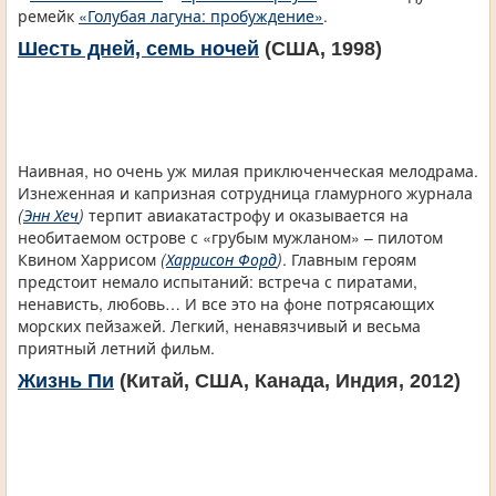
ремейк
«Голубая лагуна: пробуждение»
.
Шесть дней, семь ночей
(США, 1998)
Наивная, но очень уж милая приключенческая мелодрама.
Изнеженная и капризная сотрудница гламурного журнала
(
Энн Хеч
)
терпит авиакатастрофу и оказывается на
необитаемом острове с «грубым мужланом» – пилотом
Квином Харрисом
(
Харрисон Форд
)
. Главным героям
предстоит немало испытаний: встреча с пиратами,
ненависть, любовь… И все это на фоне потрясающих
морских пейзажей. Легкий, ненавязчивый и весьма
приятный летний фильм.
Жизнь Пи
(Китай, США, Канада, Индия, 2012)