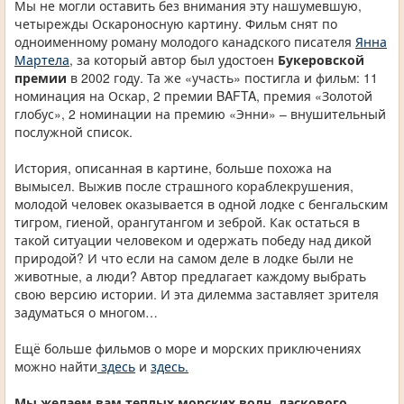
Мы не могли оставить без внимания эту нашумевшую,
четырежды Оскароносную картину. Фильм снят по
одноименному роману молодого канадского писателя
Янна
Мартела
, за который автор был удостоен
Букеровской
премии
в 2002 году. Та же «участь» постигла и фильм: 11
номинация на Оскар, 2 премии BAFTA, премия «Золотой
глобус», 2 номинации на премию «Энни» – внушительный
послужной список.
История, описанная в картине, больше похожа на
вымысел. Выжив после страшного кораблекрушения,
молодой человек оказывается в одной лодке с бенгальским
тигром, гиеной, орангутангом и зеброй. Как остаться в
такой ситуации человеком и одержать победу над дикой
природой? И что если на самом деле в лодке были не
животные, а люди? Автор предлагает каждому выбрать
свою версию истории. И эта дилемма заставляет зрителя
задуматься о многом…
Ещё больше фильмов о море и морских приключениях
можно найти
здесь
и
здесь.
Мы желаем вам теплых морских волн, ласкового