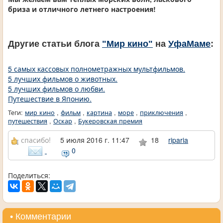
бриза и отличного летнего настроения!
Другие статьи блога
"Мир кино"
на
УфаМаме
:
5 самых кассовых полнометражных мультфильмов.
5 лучших фильмов о животных.
5 лучших фильмов о любви.
Путешествие в Японию.
Теги:
мир кино
,
фильм
,
картина
,
море
,
приключения
,
путешествия
,
Оскар
,
Букеровская премия
спасибо!
5 июля 2016 г. 11:47
18
riparia
0
Поделиться:
• Комментарии