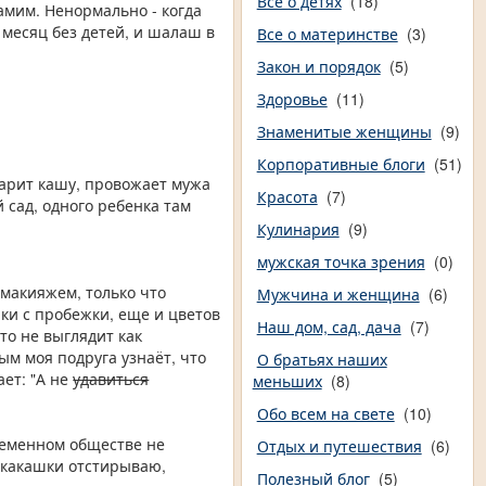
Все о детях
(18)
амим. Ненормально - когда
 месяц без детей, и шалаш в
Все о материнстве
(3)
Закон и порядок
(5)
Здоровье
(11)
Знаменитые женщины
(9)
Корпоративные блоги
(51)
варит кашу, провожает мужа
Красота
(7)
 сад, одного ребенка там
Кулинария
(9)
мужская точка зрения
(0)
 макияжем, только что
Мужчина и женщина
(6)
ики с пробежки, еще и цветов
Наш дом, сад, дача
(7)
то не выглядит как
ым моя подруга узнаёт, что
О братьях наших
ает: "А не
удавиться
меньших
(8)
Обо всем на свете
(10)
временном обществе не
Отдых и путешествия
(6)
 какашки отстирываю,
Полезный блог
(5)