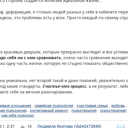
" Со стороны создаётся иллюзия идеальной жизни...
оф. деформация, я столько людей разных у себя в кабинете пер
ждена, что проблемы есть у всех. Просто каждый по-своему спр
ых красивых девушек, которые прекрасно выглядят и все успев
адо себя ни с кем сравнивать
, очень часто сравнение выходит
лько одну часть жизни, которую не стыдно показать общественн
на уникальна, нет второй такой и даже похожей, уважительно 
под какие стандарты.
Счастье-это процесс
, а не результат, л
аете себя на вечное разочарование.
ливые отношения
,
семейная психология
,
счастливая семья
,
любовь
ная психология
,
когнитивный ремонт
,
психотерапия
,
психотерапевт
,
сам себе психолог
 г. 2:31
16
Людмила Якупова (vk242472849)