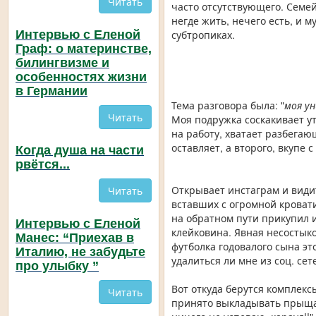
Читать
часто отсутствующего. Семей
негде жить, нечего есть, и 
Интервью с Еленой
субтропиках.
Граф: о материнстве,
билингвизме и
особенностях жизни
в Германии
Тема разговора была: "
моя у
Читать
Моя подружка соскакивает ут
на работу, хватает разбега
оставляет, а второго, вкупе
Когда душа на части
рвётся...
Открывает инстаграм и види
Читать
вставших с огромной кровати
на обратном пути прикупил и
Интервью с Еленой
клейковина. Явная несостыко
Манес: “Приехав в
футболка годовалого сына эт
Италию, не забудьте
удалиться ли мне из соц. сет
про улыбку ”
Вот откуда берутся комплексы
Читать
принято выкладывать прыщав