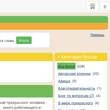
Помощь
се слова
Искать
• Категории блогов
Все блоги
(228)
Авторские колонки
(23)
Афиша
(5)
Благотворительность
(1)
Блог по вопросам СП
(4)
ной прекрасного человека -
В мире прекрасного
(6)
 - много работающего и