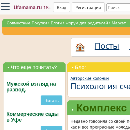
18+
Ufamama.ru
Вход
Регистрация
Совместные Покупки
•
Блоги
•
Форум для родителей
•
Маркет
Посты
• Что еще почитать?
• Блог
Авторские колонки
Психология сч
Мужской взгляд на
развод.
Читать
Комплекс
•
Коммерческие сады
в Уфе
Недавно говорила со своей п
как и все прекрасные молод