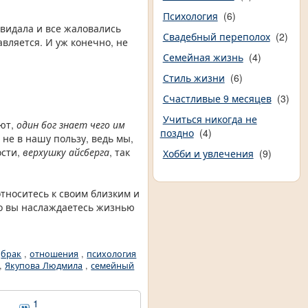
Психология
(6)
евидала и все жаловались
Свадебный переполох
(2)
авляется. И уж конечно, не
Семейная жизнь
(4)
Стиль жизни
(6)
Счастливые 9 месяцев
(3)
Учиться никогда не
ают,
один бог знает чего им
поздно
(4)
 не в нашу пользу, ведь мы,
ости,
верхушку айсберга
, так
Хобби и увлечения
(9)
относитесь к своим близким и
ибо вы наслаждаетесь жизнью
,
брак
,
отношения
,
психология
,
Якупова Людмила
,
семейный
1