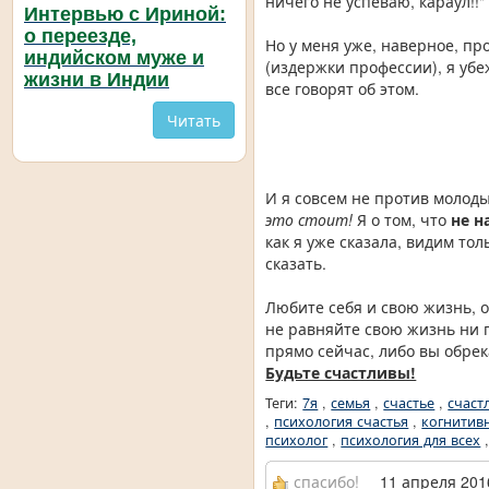
ничего не успеваю, караул!!
Интервью с Ириной:
о переезде,
Но у меня уже, наверное, пр
индийском муже и
(издержки профессии), я убе
жизни в Индии
все говорят об этом.
Читать
И я совсем не против молод
это стоит!
Я о том, что
не н
как я уже сказала, видим то
сказать.
Любите себя и свою жизнь, о
не равняйте свою жизнь ни 
прямо сейчас, либо вы обрек
Будьте счастливы!
Теги:
7я
,
семья
,
счастье
,
счаст
,
психология счастья
,
когнитив
психолог
,
психология для всех
спасибо!
11 апреля 2016