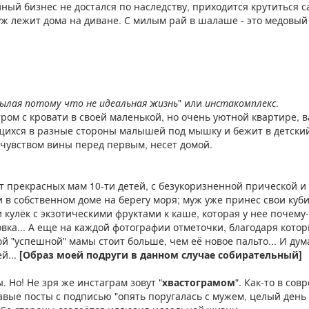
ный бизнес не достался по наследству, приходится крутиться с
муж лежит дома на диване. С милым рай в шалаше - это медовый
нылая потому что не идеальная жизнь
" или
инстакомплекс
.
ром с кровати в своей маленькой, но очень уютной квартире, 
ющихся в разные стороны малышей под мышку и бежит в детский
 с чувством вины перед первым, несет домой.
т прекрасных мам 10-ти детей, с безукоризненной прической и
 в собственном доме на берегу моря; муж уже принес свои куб
 кулёк с экзотическими фруктами к каше, которая у нее почему-
вка... А еще на каждой фотографии отметочки, благодаря котор
ой "успешной" мамы стоит больше, чем её новое пальто... И дум
ей...
[Образ моей подруги в данном случае собирательный]
. Но! Не зря же инстаграм зовут "
хвастограмом
". Как-то в со
ые посты с подписью "опять поругалась с мужем, целый день