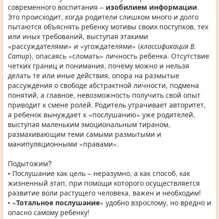
современного воспитания –
изобилием информации
.
Это происходит, когда родители слишком много и долго
пытаются объяснять ребенку мотивы своих поступков, тех
или иных требований, выступая этакими
«рассуждателями» и «угождателями» (
классификация В.
Сатир
), опасаясь «сломать» личность ребенка. Отсутствие
четких границ и понимания, почему можно и нельзя
делать те или иные действия, опора на размытые
рассуждения о свободе абстрактной личности, подмена
понятий, а главное, невозможность получить свой опыт
приводит к смене ролей. Родитель утрачивает авторитет,
а ребенок вынуждает к «послушанию» уже родителей,
выступая маленьким эмоциональным тираном,
размахивающим теми самыми размытыми и
манипуляционными «правами».
Подытожим?
• Послушание как цель – неразумно, а как способ, как
жизненный этап, при помощи которого осуществляется
развитие воли растущего человека, важен и необходим!
• «
Тотальное послушание
» удобно взрослому, но вредно и
опасно самому ребенку!