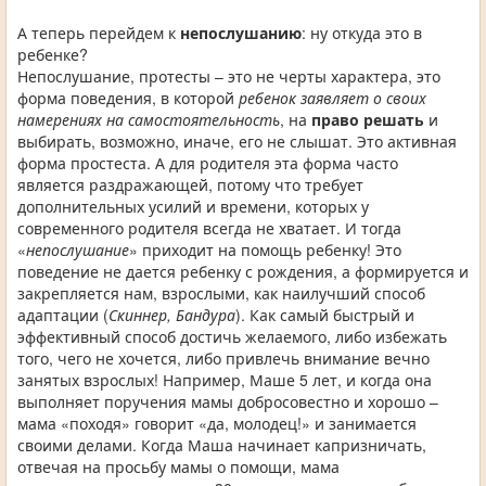
А теперь перейдем к
непослушанию
: ну откуда это в
ребенке?
Непослушание, протесты – это не черты характера, это
форма поведения, в которой
ребенок заявляет о своих
намерениях на самостоятельность
, на
право решать
и
выбирать, возможно, иначе, его не слышат. Это активная
форма простеста. А для родителя эта форма часто
является раздражающей, потому что требует
дополнительных усилий и времени, которых у
современного родителя всегда не хватает. И тогда
«
непослушание
» приходит на помощь ребенку! Это
поведение не дается ребенку с рождения, а формируется и
закрепляется нам, взрослыми, как наилучший способ
адаптации (
Скиннер, Бандура
). Как самый быстрый и
эффективный способ достичь желаемого, либо избежать
того, чего не хочется, либо привлечь внимание вечно
занятых взрослых! Например, Маше 5 лет, и когда она
выполняет поручения мамы добросовестно и хорошо –
мама «походя» говорит «да, молодец!» и занимается
своими делами. Когда Маша начинает капризничать,
отвечая на просьбу мамы о помощи, мама