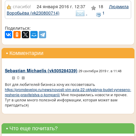
спасибо!
24 января 2016 г. 12:37
18
Людмила
Воробьёва (vk230800714)
1
Поделиться:
• Комментарии
Sebastian Michaelis (vk505284339)
29 сентября 2019 г. в 11:48
0
Вот для любителей бизнеса хочу их посоветовать
https://promdevelop.ru/news/novosti-vim-avia-22-oktyabrya-budet-vyneseno-
reshenie-pravitelstva-o-kompanii/
Мне понравились новости и прочее.
Тут в целом много полезной информации, которая может вам
пригодиться)
• Что еще почитать?