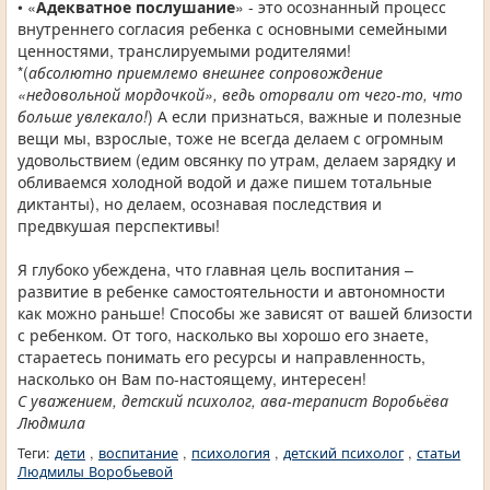
• «
Адекватное послушание
» - это осознанный процесс
внутреннего согласия ребенка с основными семейными
ценностями, транслируемыми родителями!
*(
абсолютно приемлемо внешнее сопровождение
«недовольной мордочкой», ведь оторвали от чего-то, что
больше увлекало!
) А если признаться, важные и полезные
вещи мы, взрослые, тоже не всегда делаем с огромным
удовольствием (едим овсянку по утрам, делаем зарядку и
обливаемся холодной водой и даже пишем тотальные
диктанты), но делаем, осознавая последствия и
предвкушая перспективы!
Я глубоко убеждена, что главная цель воспитания –
развитие в ребенке самостоятельности и автономности
как можно раньше! Способы же зависят от вашей близости
с ребенком. От того, насколько вы хорошо его знаете,
стараетесь понимать его ресурсы и направленность,
насколько он Вам по-настоящему, интересен!
С уважением, детский психолог, ава-терапист Воробьёва
Людмила
Теги:
дети
,
воспитание
,
психология
,
детский психолог
,
статьи
Людмилы Воробьевой