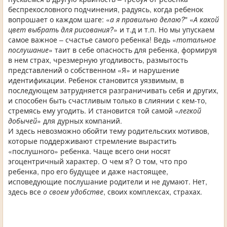
беспрекословного подчинения, радуясь, когда ребенок
вопрошает о каждом шаге: «
а я правильно делаю?
" «
А какой
цвет выбрать для рисования?
» и т.д и т.п. Но мы упускаем
самое важное – счастье самого ребенка! Ведь «
тотальное
послушание
» таит в себе опасность для ребенка, формируя
в нем страх, чрезмерную угодливость, размытость
представлений о собственном «Я» и нарушение
идентификации. Ребенок становится уязвимым, в
последующем затрудняется разграничивать себя и других,
и способен быть счастливым только в слиянии с кем-то,
стремясь ему угодить. И становится той самой «
легкой
добычей
» для дурных компаний.
И здесь невозможно обойти тему родительских мотивов,
которые поддерживают стремление вырастить
«послушного» ребенка. Чаще всего они носят
эгоцентричный характер. О чем я? О том, что про
ребенка, про его будущее и даже настоящее,
исповедующие послушание родители и не думают. Нет,
здесь все
о своем удобстве
, своих комплексах, страхах.