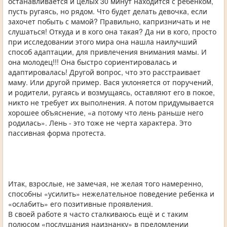
останавливается и целых 30 минут находится с ребенком,
пусть ругаясь, но рядом. Что будет делать девочка, если
захочет побыть с мамой? Правильно, капризничать и не
слушаться! Откуда и в кого она такая? Да ни в кого, просто
при исследовании этого мира она нашла наилучший
способ адаптации, для привлечения внимания мамы. И
она молодец!!! Она быстро сориентировалась и
адаптировалась! Другой вопрос, что это расстраивает
маму. Или другой пример. Вася уклоняется от поручений,
и родители, ругаясь и возмущаясь, оставляют его в покое,
никто не требует их выполнения. А потом придумывается
хорошее объяснение, «а потому что лень раньше него
родилась». Лень - это тоже не черта характера. Это
пассивная форма протеста.
Итак, взрослые, не замечая, не желая того намеренно,
способны «усилить» нежелательное поведение ребенка и
«ослабить» его позитивные проявления.
В своей работе я часто сталкиваюсь ещё и с таким
полюсом «послушания наизнанку» в преломлении