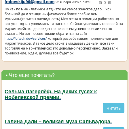
frolovskiju96@gmail.com
0
22 января 2026 г. в 3:13
Ну как по мне - летчики и тд - это не самое женское дело. Риск
большой да и женщины физически более слабые чем
мужчины(капитан очевидность) Моя жена в полиции работала но
вот уже год как уволилась - я настоял. Сейчас увлеклась торовлей на
маркетплейсах - дело идет но не совсем успешно, если честно
сказать. Но вот посоветовали обратится на сайт
https://fortech.dev/services/
который разрабатывает приложения для
маркетплейсов. В такое дело стоит вкладывать деньги, все таки
торговля на маркетплейсах это довольно перспективно. Заказали
приложение, ждем, думаем все будет ок
• Что еще почитать?
Сельма Лагерлёф. На диких гусях к
Нобелевской премии.
Читать
Галина Дали – великая муза Сальвадора.