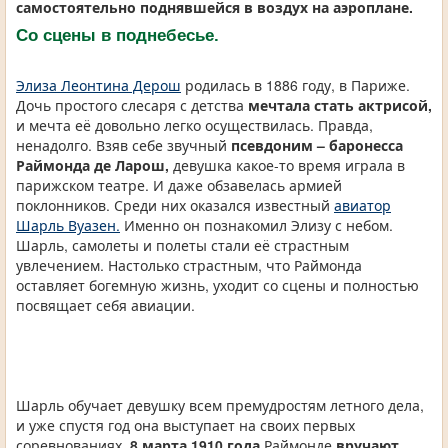
самостоятельно поднявшейся в воздух на аэроплане.
Со сцены в поднебесье.
Элиза Леонтина Дерош
родилась в 1886 году, в Париже.
Дочь простого слесаря с детства
мечтала стать актрисой,
и мечта её довольно легко осуществилась. Правда,
ненадолго. Взяв себе звучный
псевдоним – баронесса
Раймонда де Ларош,
девушка какое-то время играла в
парижском театре. И даже обзавелась армией
поклонников. Среди них оказался известный
авиатор
Шарль Вуазен.
Именно он познакомил Элизу с небом.
Шарль, самолеты и полеты стали её страстным
увлечением. Настолько страстным, что Раймонда
оставляет богемную жизнь, уходит со сцены и полностью
посвящает себя авиации.
Шарль обучает девушку всем премудростям летного дела,
и уже спустя год она выступает на своих первых
соревнованиях.
8 марта 1910 года
Раймонде
вручают