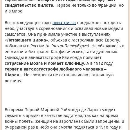
свидетельство пилота
. Первое не только во Франции, но
и в мире.
Все последующее годы
авиатрисса
продолжает покорять
небо, участвуя в соревнованиях и осваивая новые модели
самолетов. Она принимала участие в выступлениях
«Летающего цирка»,
объехав с гастролями всю Европу,
побывав и в России
(в Санкт-Петербурге)
. Не обходилось в
её жизни и без травм. Как физических, так и душевных.
Однажды в авиакатастрофе Раймонда получает
сотрясение мозга и ломает ключицу.
А в 1912 году
теряет в автокатастрофе любимого человека –
Шарля…
Но сложности не останавливают отчаянную
летчицу.
Во время Первой Мировой Раймонда де Ларош уходит
служить в армию в качестве водителя, так как на время
войны полеты женщин на аэропланах были запрещены. В
очередной раз в небо она смогла подняться в 1918 году и