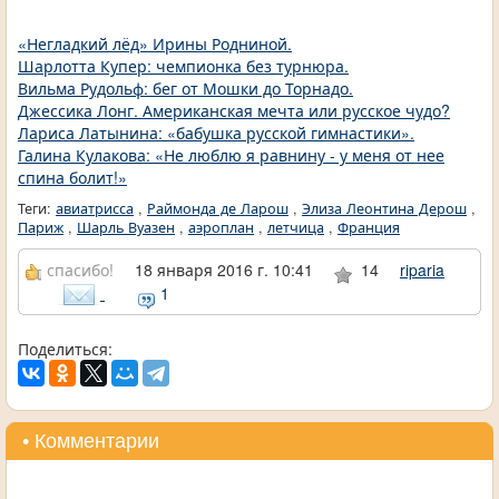
«Негладкий лёд» Ирины Родниной.
Шарлотта Купер: чемпионка без турнюра.
Вильма Рудольф: бег от Мошки до Торнадо.
Джессика Лонг. Американская мечта или русское чудо?
Лариса Латынина: «бабушка русской гимнастики».
Галина Кулакова: «Не люблю я равнину - у меня от нее
спина болит!»
Теги:
авиатрисса
,
Раймонда де Ларош
,
Элиза Леонтина Дерош
,
Париж
,
Шарль Вуазен
,
аэроплан
,
летчица
,
Франция
спасибо!
18 января 2016 г. 10:41
14
riparia
1
Поделиться:
• Комментарии