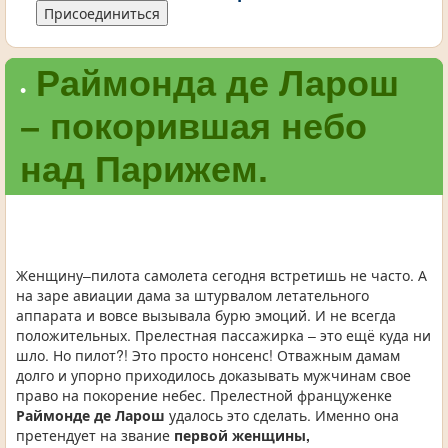
Присоединиться
Раймонда де Ларош
•
– покорившая небо
над Парижем.
Женщину–пилота самолета сегодня встретишь не часто. А
на заре авиации дама за штурвалом летательного
аппарата и вовсе вызывала бурю эмоций. И не всегда
положительных. Прелестная пассажирка – это ещё куда ни
шло. Но пилот?! Это просто нонсенс! Отважным дамам
долго и упорно приходилось доказывать мужчинам свое
право на покорение небес. Прелестной француженке
Раймонде де Ларош
удалось это сделать. Именно она
претендует на звание
первой женщины,