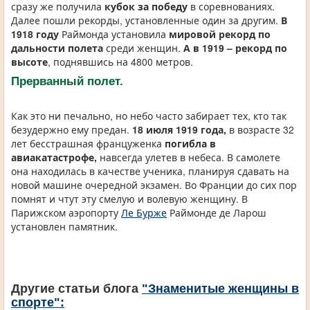
сразу же получила
кубок за победу
в соревнованиях.
Далее пошли рекорды, установленные один за другим.
В
1918 году
Раймонда установила
мировой рекорд по
дальности полета
среди женщин.
А в 1919 – рекорд по
высоте
, поднявшись на 4800 метров.
Прерванный полет.
Как это ни печально, но небо часто забирает тех, кто так
безудержно ему предан.
18 июля 1919 года,
в возрасте 32
лет бесстрашная француженка
погибла в
авиакатастрофе,
навсегда улетев в небеса. В самолете
она находилась в качестве ученика, планируя сдавать на
новой машине очередной экзамен. Во Франции до сих пор
помнят и чтут эту смелую и волевую женщину. В
Парижском аэропорту
Ле Бурже
Раймонде де Ларош
установлен памятник.
Другие статьи блога
"Знаменитые женщины в
спорте":