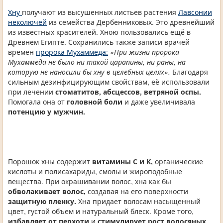
Хну
получают из высушенных листьев растения
Лавсонии
неколючей
из семейства Дербенниковых. Это древнейший
из известных красителей. Хною пользовались ещё в
Древнем Египте. Сохранились также записи врачей
времен
пророка Мухаммеда:
«При жизни пророка
Мухаммеда не было ни такой царапины, ни раны, на
которую не наносили бы хну в целебных целях».
Благодаря
сильным дезинфицирующим свойствам, её использовали
при лечении
стоматитов, абсцессов, ветряной оспы.
Помогала она от
головной боли
и даже увеличивала
потенцию у мужчин.
Порошок хны содержит
витамины С и К,
органические
кислоты и полисахариды, смолы и жироподобные
вещества. При окрашивании волос, хна как бы
обволакивает волос,
создавая на его поверхности
защитную пленку.
Хна придает волосам насыщенный
цвет, густой объем и натуральный блеск. Кроме того,
избавляет от перхоти
и
стимулирует рост волосяных