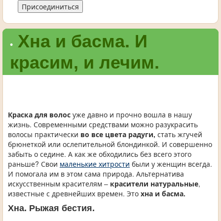
Присоединиться
Хна и басма. И
•
красим, и лечим.
Краска для волос
уже давно и прочно вошла в нашу
жизнь. Современными средствами можно разукрасить
волосы практически
во все цвета радуги,
стать жгучей
брюнеткой или ослепительной блондинкой. И совершенно
забыть о седине. А как же обходились без всего этого
раньше? Свои
маленькие хитрости
были у женщин всегда.
И помогала им в этом сама природа. Альтернатива
искусственным красителям –
красители натуральные
,
известные с древнейших времен. Это
хна и басма.
Хна. Рыжая бестия.