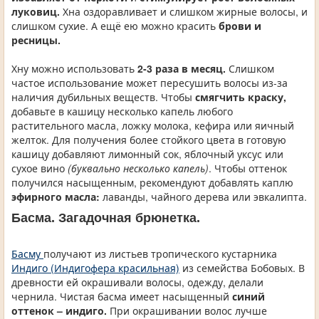
луковиц.
Хна оздоравливает и слишком жирные волосы, и
слишком сухие. А ещё ею можно красить
брови и
ресницы.
Хну можно использовать
2-3 раза в месяц.
Слишком
частое использование может пересушить волосы из-за
наличия дубильных веществ. Чтобы
смягчить краску,
добавьте в кашицу несколько капель любого
растительного масла, ложку молока, кефира или яичный
желток. Для получения более стойкого цвета в готовую
кашицу добавляют лимонный сок, яблочный уксус или
сухое вино
(буквально несколько капель)
. Чтобы оттенок
получился насыщенным, рекомендуют добавлять каплю
эфирного масла:
лаванды, чайного дерева или эвкалипта.
Басма. Загадочная брюнетка.
Басму
получают из листьев тропического кустарника
Индиго (Индигофера красильная)
из семейства Бобовых. В
древности ей окрашивали волосы, одежду, делали
чернила. Чистая басма имеет насыщенный
синий
оттенок – индиго.
При окрашивании волос лучше