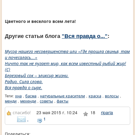
Цветного и веселого всем лета!
Другие статьи блога
"Вся правда о..."
:
Мусор нашего несовершенства или «Где прошла свинья, там
и почесалась…»
Ничто так не пугает мир, как всем известный рыбий жир!
(С)
Березовый сок – эликсир жизни.
Радио. Сила слова.
Вся правда о сыре.
Теги:
хна
,
басма
,
натуральные красители
,
краска
,
волосы
,
менди
,
мехенди
,
советы
,
факты
спасибо!
23 мая 2015 г. 10:24
18
riparia
1
Поделиться: