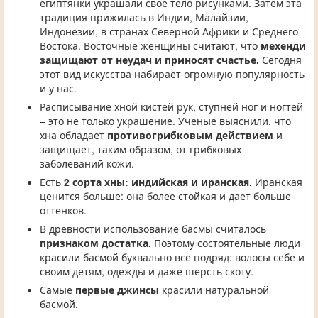
египтянки украшали своё тело рисунками. Затем эта
традиция прижилась в Индии, Малайзии,
Индонезии, в странах Северной Африки и Среднего
Востока. Восточные женщины считают, что
мехенди
защищают от неудач и приносят счастье.
Сегодня
этот вид искусства набирает огромную популярность
и у нас.
Расписывание хной кистей рук, ступней ног и ногтей
– это не только украшение. Ученые выяснили, что
хна обладает
противогрибковым действием
и
защищает, таким образом, от грибковых
заболеваний кожи.
Есть
2 сорта хны: индийская и иранская.
Иранская
ценится больше: она более стойкая и дает больше
оттенков.
В древности использование басмы считалось
признаком достатка.
Поэтому состоятельные люди
красили басмой буквально все подряд: волосы себе и
своим детям, одежды и даже шерсть скоту.
Самые
первые джинсы
красили натуральной
басмой.