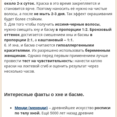
около 2-х суток.
Краска в это время закрепляется и
становится ярче. Поэтому наносить её нужно на чистые
волосы, а после
не мыть 2-3 дня.
Так эффект окрашивания
будет более стойким.
5. Для того чтобы получить
иссиня-черные волосы,
нужно смещать хну и басму
в пропорции 1:2.
Бронзовый
оттенок
достигается смешением хны и басмы
в
пропорции 2:1,
а
каштановый – 1:1.
6. И хна, и басма считаются
гипоаллергенными
красителями
. Их разрешено использовать
беременным
женщинам.
Однако перед первым применением лучше
провести
тест на чувствительность:
нанести каплю
краски на локтевой сгиб и оценить результат через
несколько часов.
Интересные факты о хне и басме.
Менди (мехенди)
– древнейшее искусство
росписи
по телу хной.
Ещё 5000 лет назад древние