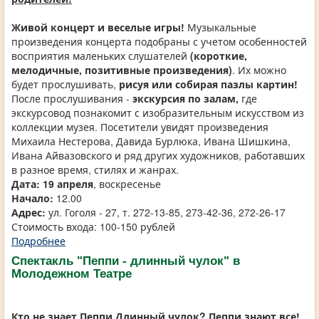
Живой концерт и веселые игры!
Музыкальные
произведения концерта подобраны с учетом особенностей
восприятия маленьких слушателей
(короткие,
мелодичные, позитивные произведения)
. Их можно
будет прослушивать,
рисуя или собирая пазлы картин!
После прослушивания -
экскурсия по залам,
где
экскурсовод познакомит с изобразительным искусством из
коллекции музея. Посетители увидят произведения
Михаила Нестерова, Давида Бурлюка, Ивана Шишкина,
Ивана Айвазовского и ряд других художников, работавших
в разное время, стилях и жанрах.
Дата: 19 апреля
, воскресенье
Начало:
12.00
Адрес:
ул. Гоголя - 27, т. 272-13-85, 273-42-36, 272-26-17
Стоимость входа: 100-150 рублей
Подробнее
Спектакль "Пеппи - длинный чулок" в
Молодежном Театре
Кто не знает Пеппи Длинный чулок? Пеппи знают все!