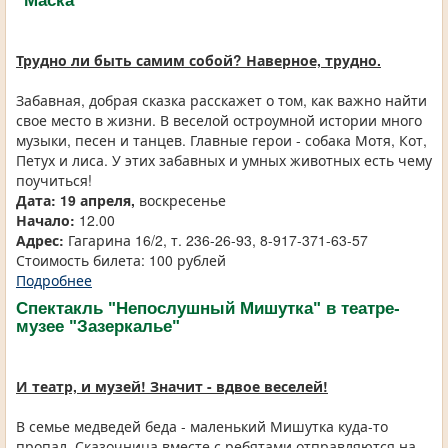
"Маска"
Трудно ли быть самим собой? Наверное, трудно.
Забавная, добрая сказка расскажет о том, как важно найти
свое место в жизни. В веселой остроумной истории много
музыки, песен и танцев. Главные герои - собака Мотя, Кот,
Петух и лиса. У этих забавных и умных животных есть чему
поучиться!
Дата: 19 апреля,
воскресенье
Начало:
12.00
Адрес:
Гагарина 16/2, т. 236-26-93, 8-917-371-63-57
Стоимость билета: 100 рублей
Подробнее
Спектакль "Непослушный Мишутка" в театре-
музее "Зазеркалье"
И театр, и музей! Значит - вдвое веселей!
В семье медведей беда - маленький Мишутка куда-то
пропал. Сказочница вместе с ребятами отправляются на