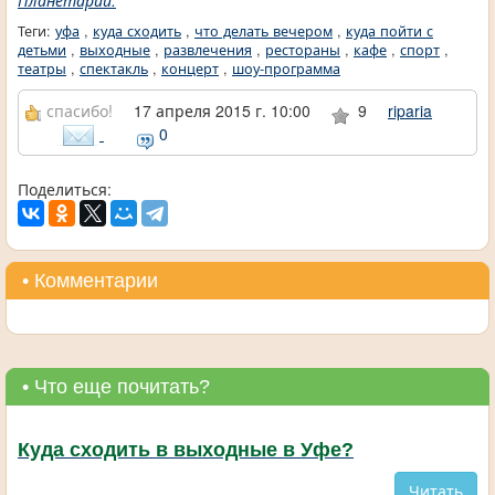
Планетарии.
Теги:
уфа
,
куда сходить
,
что делать вечером
,
куда пойти с
детьми
,
выходные
,
развлечения
,
рестораны
,
кафе
,
спорт
,
театры
,
спектакль
,
концерт
,
шоу-программа
спасибо!
17 апреля 2015 г. 10:00
9
riparia
0
Поделиться:
• Комментарии
• Что еще почитать?
Куда сходить в выходные в Уфе?
Читать