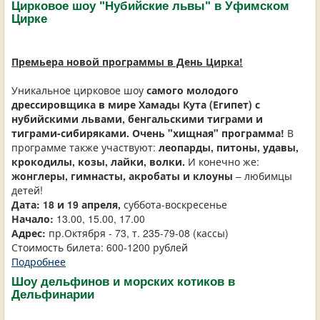
Цирковое шоу "Нубийские львы" в Уфимском
Цирке
Премьера новой программы в День Цирка!
Уникальное цирковое шоу
самого молодого
дрессировщика в мире Хамады Кута (Египет) с
нубийскими львами, бенгальскими тиграми и
тиграми-сибиряками. Очень "хищная" программа!
В
программе также участвуют:
леопарды, питоны, удавы,
крокодилы, козы, лайки, волки.
И конечно же:
жонглеры, гимнасты, акробаты и клоуны
– любимцы
детей!
Дата: 18 и 19 апреля,
суббота-воскресенье
Начало:
13.00, 15.00, 17.00
Адрес:
пр.Октября - 73, т. 235-79-08 (кассы)
Стоимость билета: 600-1200 рублей
Подробнее
Шоу дельфинов и морских котиков в
Дельфинарии