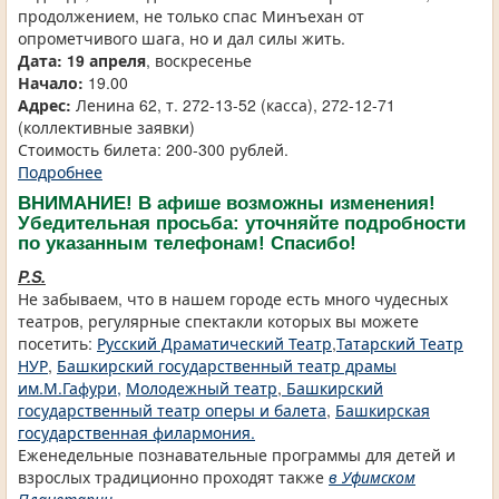
продолжением, не только спас Минъехан от
опрометчивого шага, но и дал силы жить.
Дата: 19 апреля
, воскресенье
Начало:
19.00
Адрес:
Ленина 62, т. 272-13-52 (касса), 272-12-71
(коллективные заявки)
Стоимость билета: 200-300 рублей.
Подробнее
ВНИМАНИЕ! В афише возможны изменения!
Убедительная просьба: уточняйте подробности
по указанным телефонам! Спасибо!
P.S.
Не забываем, что в нашем городе есть много чудесных
театров, регулярные спектакли которых вы можете
посетить:
Русский Драматический Театр
,
Татарский Театр
НУР
,
Башкирский государственный театр драмы
им.М.Гафури,
Молодежный театр
,
Башкирский
государственный театр оперы и балета
,
Башкирская
государственная филармония.
Еженедельные познавательные программы для детей и
взрослых традиционно проходят также
в Уфимском