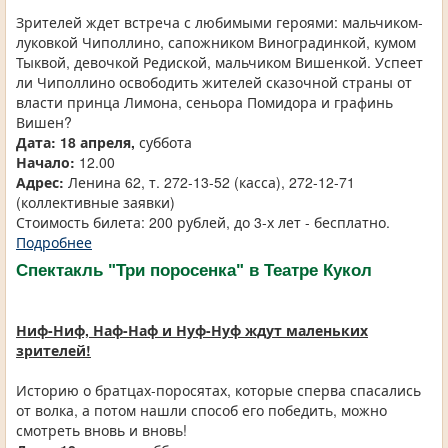
Зрителей ждет встреча с любимыми героями: мальчиком-
луковкой Чиполлино, сапожником Виноградинкой, кумом
Тыквой, девочкой Редиской, мальчиком Вишенкой. Успеет
ли Чиполлино освободить жителей сказочной страны от
власти принца Лимона, сеньора Помидора и графинь
Вишен?
Дата: 18 апреля,
суббота
Начало:
12.00
Адрес:
Ленина 62, т. 272-13-52 (касса), 272-12-71
(коллективные заявки)
Стоимость билета: 200 рублей, до 3-х лет - бесплатно.
Подробнее
Спектакль "Три поросенка" в Театре Кукол
Ниф-Ниф, Наф-Наф и Нуф-Нуф ждут маленьких
зрителей!
Историю о братцах-поросятах, которые сперва спасались
от волка, а потом нашли способ его победить, можно
смотреть вновь и вновь!