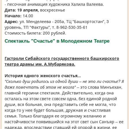
- песочная анимация художника Халила Валеева.
Дата:
19 апреля,
воскресенье
Начало:
14.00
Адрес:
ул. Менделеева - 205а, ТЦ "Башкортостан", 3
уровень, ТП "Фактуры", т. 8-962-530-35-61
Стоимость билета: 200 рублей.
Спектакль "Счастье" в Молодежном Театре
Гастроли Сибайского государственного башкирского
театра драмы им. А.Мубарякова.
История одного женского счастья...
"Сколько душ родилось из одной души – не это ли счастье? Я
даже помечтать об этом не могла"
– это слова Минъехан,
главной героини спектакля. Действительно, когда она
осталась на этом свете совсем одна, без единой родной
души, вся больная, она представить себе не могла, что
когда-то у нее будет большая, дружная и счастливая
семья. Только благодаря ее огромному желанию и
настойчивости появившийся на этот свет сын Санъяр – ее
надежда, впоследствии ставший ей опорой в жизни, ее