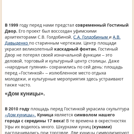
В 1999
году перед нами предстал
современный Гостиный
Двор.
Его проект был воссоздан уфимскими
архитекторами С.В. Голдобиной,
С.А. Голдобиным
и
А.В.
Давыденко
по старинным чертежам. Центр площади
украсил великолепный
каскадный фонтан.
Гостиный
Двор не потерял своей изначальной функции – это
деловой, торговый и культурный центр столицы. Даже
«народные гуляния» сохранились по сей день: площадь
перед «Гостинкой» – излюбленное место отдыха
молодежи, и культурные мероприятия здесь устраивают
также часто.
«Дом куницы».
В 2010 году
площадь перед Гостинкой украсила скульптура
«Дом куницы».
Куница
является
символом нашего
города с середины 17 века!
В те времена в окрестностях
Уфы их водилось много. Шкурками куниц
(кунами)
расплачивались при торговле. Две куницы символизируют