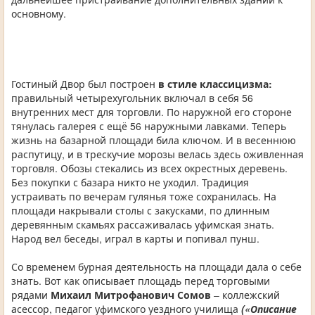
основному.
Гостиный Двор был построен
в стиле классицизма:
правильный четырехугольник включал в себя 56
внутренних мест для торговли. По наружной его стороне
тянулась галерея с ещё 56 наружными лавками. Теперь
жизнь на базарной площади била ключом. И в весеннюю
распутицу, и в трескучие морозы велась здесь оживленная
торговля. Обозы стекались из всех окрестных деревень.
Без покупки с базара никто не уходил. Традиция
устраивать по вечерам гулянья тоже сохранилась. На
площади накрывали столы с закусками, по длинным
деревянным скамьях рассаживалась уфимская знать.
Народ вел беседы, играл в карты и попивал пунш.
Со временем бурная деятельность на площади дала о себе
знать. Вот как описывает площадь перед торговыми
рядами
Михаил Митрофанович Сомов
– коллежский
асессор, педагог уфимского уездного училища
(«Описание