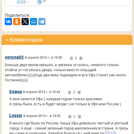
Поделиться:
• Комментарии
verona03
0
8 апреля 2015 г. в 15:28
Больше двух веков прошло, а грязюка осталась, немного только
отойти от гостиного двора, только вместо лошадей
автомобили)))))))Еще два века подождем и вся Уфа станет как около
Гостинки))))))
Елана
0
8 апреля 2015 г. в 15:43
А мне кажется Уфа с каждым годом только красивее.
А грязь была, есть и будет везде ) не только в Уфе или России )
Lestat
0
8 апреля 2015 г. в 19:35
Я много где была по России. Наша Уфа довольно чистый и уютный
город. А ещё - самый зеленый город-миллионник в стране. А грязь
мы сами и разводим. Давайте бороться с ней вместе!