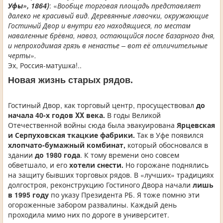
Уфы», 1864)
: «
Вообще торговая площадь представляет
далеко не красивый вид. Деревянные лавочки, окружающие
Гостиный Двор и внутри его находящиеся, по местам
наваленные брёвна, навоз, остающийся после базарного дня,
и непроходимая грязь в ненастье – вот её отличительные
черты».
Эх, Россия-матушка!..
Новая жизнь старых рядов.
Гостиный Двор, как торговый центр, просуществовал
до
начала 40-х годов XX века.
В годы Великой
Отечественной войны сюда была эвакуирована
Ярцевская
и Серпуховская ткацкие фабрики.
Так в Уфе появился
хлопчато-бумажный комбинат,
который обосновался в
здании
до 1980 года
. К тому времени оно совсем
обветшало, и его
хотели снести.
Но горожане поднялись
на защиту бывших торговых рядов. В «лучших» традициях
долгостроя, реконструкцию Гостиного Двора начали
лишь
в 1995 году
по указу Президента РБ. Я тоже помню эти
огороженные забором развалины. Каждый день
проходила мимо них по дороге в университет.