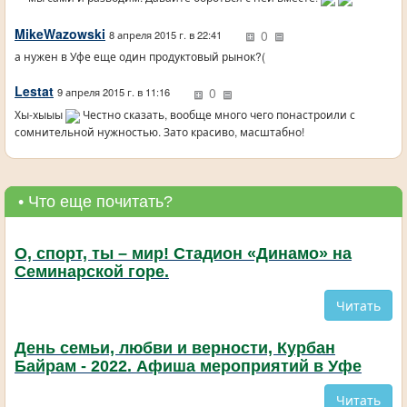
MikeWazowski
0
8 апреля 2015 г. в 22:41
а нужен в Уфе еще один продуктовый рынок?(
Lestat
0
9 апреля 2015 г. в 11:16
Хы-хыыы
Честно сказать, вообще много чего понастроили с
сомнительной нужностью. Зато красиво, масштабно!
• Что еще почитать?
О, спорт, ты – мир! Стадион «Динамо» на
Семинарской горе.
Читать
День семьи, любви и верности, Курбан
Байрам - 2022. Афиша мероприятий в Уфе
Читать