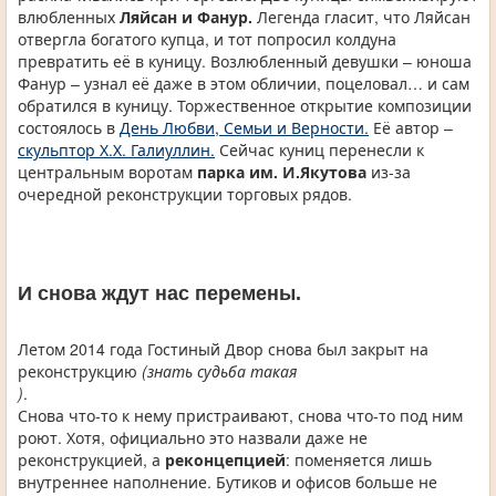
влюбленных
Ляйсан и Фанур.
Легенда гласит, что Ляйсан
отвергла богатого купца, и тот попросил колдуна
превратить её в куницу. Возлюбленный девушки – юноша
Фанур – узнал её даже в этом обличии, поцеловал… и сам
обратился в куницу. Торжественное открытие композиции
состоялось в
День Любви, Семьи и Верности.
Её автор –
скульптор Х.Х. Галиуллин.
Сейчас куниц перенесли к
центральным воротам
парка им. И.Якутова
из-за
очередной реконструкции торговых рядов.
И снова ждут нас перемены.
Летом 2014 года Гостиный Двор снова был закрыт на
реконструкцию
(знать судьба такая
)
.
Снова что-то к нему пристраивают, снова что-то под ним
роют. Хотя, официально это назвали даже не
реконструкцией, а
реконцепцией
: поменяется лишь
внутреннее наполнение. Бутиков и офисов больше не