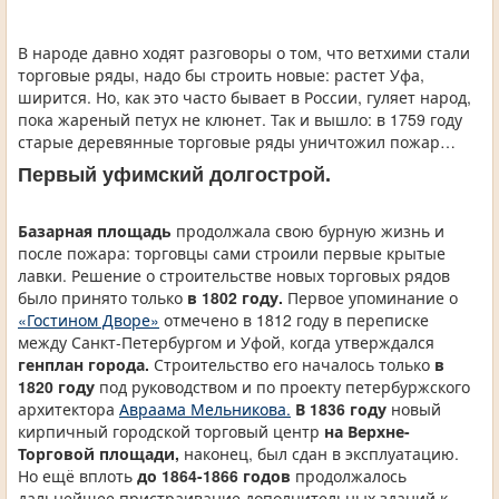
В народе давно ходят разговоры о том, что ветхими стали
торговые ряды, надо бы строить новые: растет Уфа,
ширится. Но, как это часто бывает в России, гуляет народ,
пока жареный петух не клюнет. Так и вышло: в 1759 году
старые деревянные торговые ряды уничтожил пожар…
Первый уфимский долгострой.
Базарная площадь
продолжала свою бурную жизнь и
после пожара: торговцы сами строили первые крытые
лавки. Решение о строительстве новых торговых рядов
было принято только
в 1802 году.
Первое упоминание о
«Гостином Дворе»
отмечено в 1812 году в переписке
между Санкт-Петербургом и Уфой, когда утверждался
генплан города.
Строительство его началось только
в
1820 году
под руководством и по проекту петербуржского
архитектора
Авраама Мельникова.
В 1836 году
новый
кирпичный городской торговый центр
на Верхне-
Торговой площади,
наконец, был сдан в эксплуатацию.
Но ещё вплоть
до 1864-1866 годов
продолжалось
дальнейшее пристраивание дополнительных зданий к