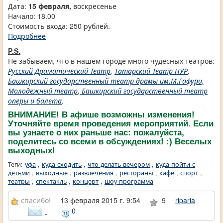
Дата:
15 февраля,
воскресенье
Начало: 18.00
Стоимость входа: 250 рублей.
Подробнее
P.S.
Не забываем, что в нашем городе много чудесных театров:
Русский Драматический Театр
,
Татарский Театр НУР
,
Башкирский государственный театр драмы им.М.Гафури,
Молодежный театр
,
Башкирский государственный театр
оперы и балета
.
ВНИМАНИЕ! В афише возможны изменения!
Уточняйте время проведения мероприятий. Если
вы узнаете о них раньше нас: пожалуйста,
поделитесь со всеми в обсуждениях! :) Веселых
выходных!
Теги:
уфа
,
куда сходить
,
что делать вечером
,
куда пойти с
детьми
,
выходные
,
развлечения
,
рестораны
,
кафе
,
спорт
,
театры
,
спектакль
,
концерт
,
шоу-программа
спасибо!
13 февраля 2015 г. 9:54
9
riparia
0