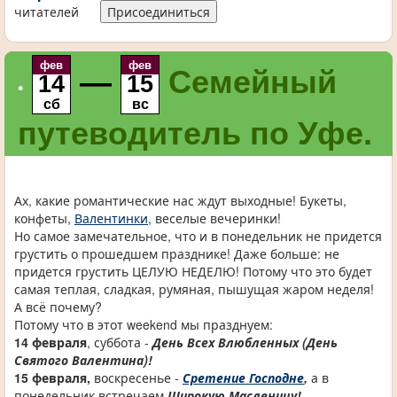
читателей
Присоединиться
фев
фев
—
Семейный
14
15
•
сб
вс
путеводитель по Уфе.
Ах, какие романтические нас ждут выходные! Букеты,
конфеты,
Валентинки,
веселые вечеринки!
Но самое замечательное, что и в понедельник не придется
грустить о прошедшем празднике! Даже больше: не
придется грустить ЦЕЛУЮ НЕДЕЛЮ! Потому что это будет
самая теплая, сладкая, румяная, пышущая жаром неделя!
А всё почему?
Потому что в этот weekend мы празднуем:
14 февраля
, суббота -
День Всех Влюбленных (День
Святого Валентина)!
15 февраля,
воскресенье -
Сретение Господне
,
а в
понедельник встречаем
Широкую Масленицу!