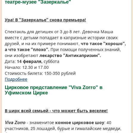
театре-музее "Зазеркалье"
Ура! В "Зазеркалье" снова премьера!
Спектакль для детишек от 3 до 8 лет. Девочка Маша
вместе с детьми попадает в капризные истории своих
друзей, и на их примере понимают,
что такое "хорошо",
а что такое "плохо".
При помощи полученных знаний,
они изобретают
лекарство "Антикапризин".
Дата:
14 февраля,
суббота
Начало: 12.30 и 17.00
Стоимость билета: 150-350 рублей
Подробнее
Цирковое представление "Viva Zorro" в
Уфимском Цирке
В цирк всей семьей - что может быть веселее!
Viva Zorro
- знаменитое
конное цирковое шоу
: 40
участников, 25 лошадей, бурые и гималайские медведи,