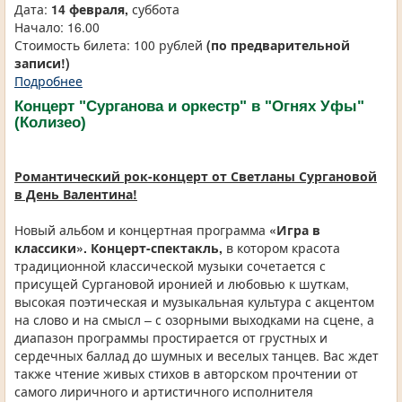
Дата:
14 февраля,
суббота
Начало: 16.00
Стоимость билета: 100 рублей
(по предварительной
записи!)
Подробнее
Концерт "Сурганова и оркестр" в "Огнях Уфы"
(Колизео)
Романтический рок-концерт от Светланы Сургановой
в День Валентина!
Новый альбом и концертная программа
«Игра в
классики». Концерт-спектакль,
в котором красота
традиционной классической музыки сочетается с
присущей Сургановой иронией и любовью к шуткам,
высокая поэтическая и музыкальная культура с акцентом
на слово и на смысл – с озорными выходками на сцене, а
диапазон программы простирается от грустных и
сердечных баллад до шумных и веселых танцев. Вас ждет
также чтение живых стихов в авторском прочтении от
самого лиричного и артистичного исполнителя