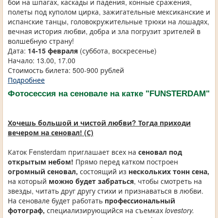
бои на шпагах, каскады и падения, конные сражения,
полеты под куполом цирка, зажигательные мексиканские и
испанские танцы, головокружительные трюки на лошадях,
вечная история любви, добра и зла погрузит зрителей в
волшебную страну!
Дата:
14-15
февраля
(суббота, воскресенье)
Начало: 13.00, 17.00
Стоимость билета: 500-900 рублей
Подробнее
Фотосессия на сеновале на катке "FUNSTERDAM"
Хочешь большой и чистой любви? Тогда приходи
вечером на сеновал! (С)
Каток Fensterdam приглашает всех на
сеновал под
открытым небом!
Прямо перед катком построен
огромный сеновал,
состоящий из
нескольких тонн сена,
на который
можно будет забраться
, чтобы смотреть на
звезды, читать друг другу стихи и признаваться в любви.
На сеновале будет работать
профессиональный
фотограф,
специализирующийся на съемках
lovestory.