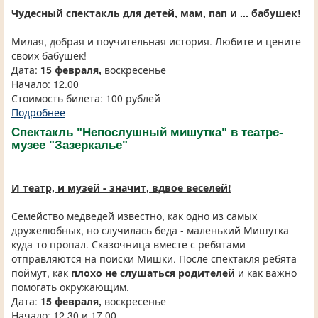
Чудесный спектакль для детей, мам, пап и ... бабушек!
Милая, добрая и поучительная история. Любите и цените
своих бабушек!
Дата:
15 февраля,
воскресенье
Начало: 12.00
Стоимость билета: 100 рублей
Подробнее
Спектакль "Непослушный мишутка" в театре-
музее "Зазеркалье"
И театр, и музей - значит, вдвое веселей!
Семейство медведей известно, как одно из самых
дружелюбных, но случилась беда - маленький Мишутка
куда-то пропал. Сказочница вместе с ребятами
отправляются на поиски Мишки. После спектакля ребята
поймут, как
плохо не слушаться родителей
и как важно
помогать окружающим.
Дата:
15 февраля,
воскресенье
Начало: 12.30 и 17.00