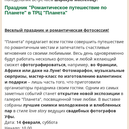
Праздник "Романтическое путешествие по
Планете" в ТРЦ "Планета"
Веселый праздник и романтическая фотосессия!
"Планета" предлагает всем гостям совершить путешествие
по романтичным местам и запечатлеть счастливые
мгновения со своими любимыми. Весь день одновременно
будут работать несколько фотозон, и любой желающий
сможет
сфотографироваться,
например,
во Франции,
Африке или даже на Луне! Фотомарафон, музыкальные
сюрпризы, мастер-класс по изготовлению валентинок
и подарки
– лишь часть того, что приготовили
организаторы праздника своим гостям. Одним из самых
заметных событий станет
открытие новой экспозиции
в
галерее "Планета", посвященной теме любви. В выставке
собраны
лучшие снимки молодоженов и влюбленных
пар
в стиле
love story
ведущих
свадебных фотографов
Уфы.
Дата:
14 февраля,
суббота
Начало: 10.00