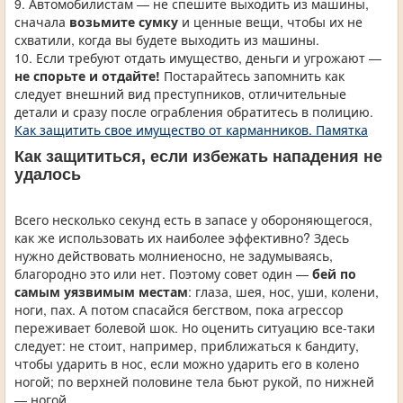
9. Автомобилистам — не спешите выходить из машины,
сначала
возьмите сумку
и ценные вещи, чтобы их не
схватили, когда вы будете выходить из машины.
10. Если требуют отдать имущество, деньги и угрожают —
не спорьте и отдайте!
Постарайтесь запомнить как
следует внешний вид преступников, отличительные
детали и сразу после ограбления обратитесь в полицию.
Как защитить свое имущество от карманников. Памятка
Как защититься, если избежать нападения не
удалось
Всего несколько секунд есть в запасе у обороняющегося,
как же использовать их наиболее эффективно? Здесь
нужно действовать молниеносно, не задумываясь,
благородно это или нет. Поэтому совет один —
бей по
самым уязвимым местам
: глаза, шея, нос, уши, колени,
ноги, пах. А потом спасайся бегством, пока агрессор
переживает болевой шок. Но оценить ситуацию все-таки
следует: не стоит, например, приближаться к бандиту,
чтобы ударить в нос, если можно ударить его в колено
ногой; по верхней половине тела бьют рукой, по нижней
— ногой.