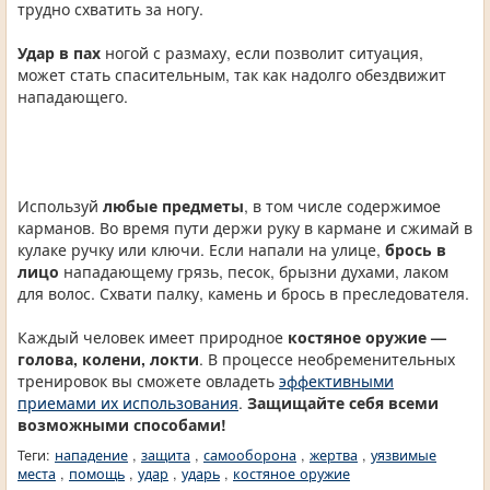
трудно схватить за ногу.
Удар в пах
ногой с размаху, если позволит ситуация,
может стать спасительным, так как надолго обездвижит
нападающего.
Используй
любые предметы
, в том числе содержимое
карманов. Во время пути держи руку в кармане и сжимай в
кулаке ручку или ключи. Если напали на улице,
брось в
лицо
нападающему грязь, песок, брызни духами, лаком
для волос. Схвати палку, камень и брось в преследователя.
Каждый человек имеет природное
костяное оружие —
голова, колени, локти
. В процессе необременительных
тренировок вы сможете овладеть
эффективными
приемами их использования
.
Защищайте себя всеми
возможными способами!
Теги:
нападение
,
защита
,
самооборона
,
жертва
,
уязвимые
места
,
помощь
,
удар
,
ударь
,
костяное оружие