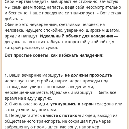
Свои жертвы бандиты выбирают не стихийно, зачастую
мы сами даем повод напасть, ведя себя неосмотрительно
и беспечно. Наше поведение сигнализирует: « Вот легкая
добыча.»
Обычно это неуверенный, суетливый человек; на
человека, идущего спокойно, уверенно, широким шагом,
вряд ли нападут.
Идеальный объект для нападения
—
девушка на высоких каблуках в короткой узкой юбке, у
которой распахнута сумка.
Вот простые советы, как избежать нападения:
1. Ваши вечерние маршруты
не должны проходить
через пустыри, стройки, парки, через проходы под
эстакадами, улицы с ночными заведениями,
неосвещённые места. Идеальный маршрут — быть все
время на виду у других.
2. Очень опасно идти,
уткнувшись в экран
телефона или
заткнув уши наушниками.
3. Передвигайтесь
вместе с потоком
людей, выходя из
общественного транспорта, не сокращая путь через
заброшенную промышленную зону, например.