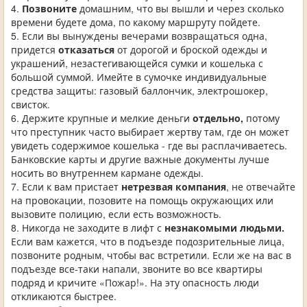
4.
Позвоните
домашним, что вы вышли и через сколько
времени будете дома, по какому маршруту пойдете.
5. Если вы вынуждены вечерами возвращаться одна,
придется
отказаться
от дорогой и броской одежды и
украшений, незастегивающейся сумки и кошелька с
большой суммой. Имейте в сумочке индивидуальные
средства защиты: газовый баллончик, электрошокер,
свисток.
6. Держите крупные и мелкие деньги
отдельно,
потому
что преступник часто выбирает жертву там, где он может
увидеть содержимое кошелька - где вы расплачиваетесь.
Банковские карты и другие важные документы лучше
носить во внутреннем кармане одежды.
7. Если к вам пристает
нетрезвая компания
, не отвечайте
на провокации, позовите на помощь окружающих или
вызовите полицию, если есть возможность.
8. Никогда не заходите в лифт с
незнакомыми людьми.
Если вам кажется, что в подъезде подозрительные лица,
позвоните родным, чтобы вас встретили. Если же на вас в
подъезде все-таки напали, звоните во все квартиры
подряд и кричите «Пожар!». На эту опасность люди
откликаются быстрее.