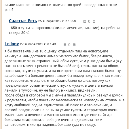
самое главное - стоимост и количество дней проведенных в этом
раю?
Счастье_Есть
0
25 января 2012 г. в 16:58
1650 в сутки за взрослого (жилье, лечение, питание), на ребенка -
скидка 30 %
Leilany
0
27 января 2012 г. в 1:43
я бы поставила 3 из 10 оценку. отдыхали там на новогодние
каникулы. нам достался номер "из того что было", без ремонта,
деревянные окна. страшенный. обои хуже, чем у нас дома были (а у
нас на тот момент ремонта не было 25 лет). грязь. пятна на обоях,
потолках, пауки по углам. и на все претензии нам сказано было - ну
заработали бы больше денег, взяли бы номер получше, и так жрите,
как говорится, что дают. мне обидно было до слез, потому как
предполагали романтический отпуск с мужем, и деньги пачкой
лежали в тумбочке. ну не было у них мест, видите ли.
после обеда в столовой мы с мужем переглянулись и рванули домой
к родителям, чтобы поесть по человечески за новогодним столом, и в
кругу любящей родни. единственный плюс там это лечение, и
свежий воздух, если не лень на улице гулять. и территория очень
маленькая. а лечение и массаж монжо много где еще найти, с
большим комфортом. я в общем очень недовольна этим
санаторием, никогда надеюсь больше туда не поеду.