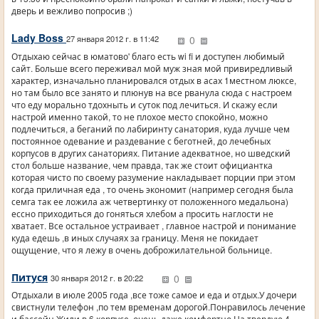
дверь и вежливо попросив ;)
Lady Boss
0
27 января 2012 г. в 11:42
Отдыхаю сейчас в юматово' благо есть wi fi и доступен любимый
сайт. Больше всего переживал мой муж зная мой привиредливый
характер, изначально планировался отдых в асах 1местном люксе,
но там было все занято и плюнув на все рванула сюда с настроем
что еду морально тдохныть и суток под лечиться. И скажу если
настрой именно такой, то не плохое место спокойно, можно
подлечиться, а беганий по лабиринту санатория, куда лучше чем
постоянное одевание и раздевание с беготней, до лечебных
корпусов в других санаториях. Питание адекватное, но шведский
стол больше название, чем правда, так же стоит официантка
которая чисто по своему разумение накладывает порции при этом
когда приличная еда , то очень экономит (например сегодня была
семга так ее ложила аж четвертинку от положенного медальона)
ессно приходиться до гоняться хлебом а просить наглости не
хватает. Все остальное устраивает , главное настрой и понимание
куда едешь ,в иных случаях за границу. Меня не покидает
ощущение, что я лежу в очень доброжилательной больнице.
Питуся
0
30 января 2012 г. в 20:22
Отдыхали в июле 2005 года ,все тоже самое и еда и отдых.У дочери
свистнули телефон ,по тем временам дорогой.Понравилось лечение
и бассейн.Жили в 6 корпусе ,очень даже комфортно.На твердую 4