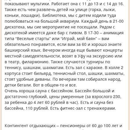
показывают мультики. Работает она с 11 до 13 и с 14 до 16.
Также есть чем развлечь детей на улице (горка, лыжи,
коньки, лошадки). Библиотека, мы с дитем ходили туда
полюбоваться на большой аквариум. Каждый день в 21-00
дискотека, мы сие мероприятие не посещали. Рядом с
дискотекой имеется даже бар с пивом. В 17-30 – анимация
типа “Веселые старты” или “Играй, мой баян” – вам
обязательно понравится, если вам за 60 и хорошо знаете
башкирский язык. Вечером иногда еще бывают концерты
местной самодеятельности, возят в Уфу на экскурсию или
в театр, филармонию. Также случаются турниры по
теннису, шашкам, шахматам. Есть зал с караоке. В холле 2
корпуса стоит бильярд, теннисный стол, шашки, шахматы,
стоят удобные диваны. По вечерам там собирался народ,
детки бегали. Вот в общем-то и все.
Очень хороша сауна с бассейном. Бассейн большой и
достаточно глубокий, цены умеренные (за взрослого 230,
за ребенка до 4 лет 60 рублей в час). Есть и сауна без
бассейна, 110 рублей. Есть фитнес-зал с тренажерами.
Контингент отдыхающих – пенсионеры от 60 до 100 лет и