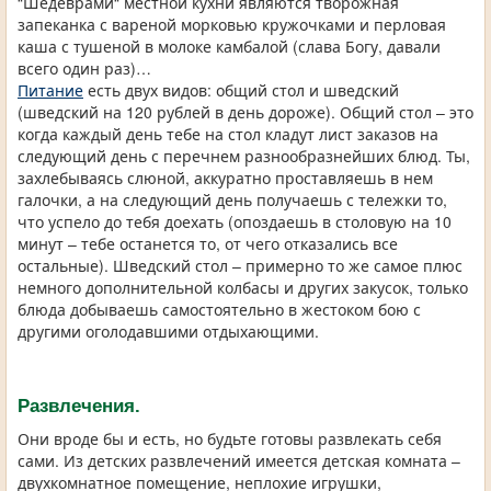
“Шедеврами“ местной кухни являются творожная
запеканка с вареной морковью кружочками и перловая
каша с тушеной в молоке камбалой (слава Богу, давали
всего один раз)…
Питание
есть двух видов: общий стол и шведский
(шведский на 120 рублей в день дороже). Общий стол – это
когда каждый день тебе на стол кладут лист заказов на
следующий день с перечнем разнообразнейших блюд. Ты,
захлебываясь слюной, аккуратно проставляешь в нем
галочки, а на следующий день получаешь с тележки то,
что успело до тебя доехать (опоздаешь в столовую на 10
минут – тебе останется то, от чего отказались все
остальные). Шведский стол – примерно то же самое плюс
немного дополнительной колбасы и других закусок, только
блюда добываешь самостоятельно в жестоком бою с
другими оголодавшими отдыхающими.
Развлечения.
Они вроде бы и есть, но будьте готовы развлекать себя
сами. Из детских развлечений имеется детская комната –
двухкомнатное помещение, неплохие игрушки,