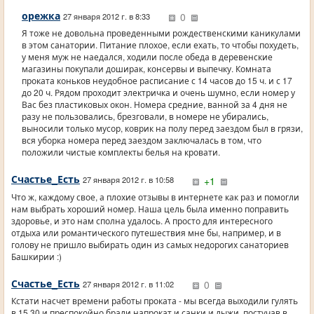
орежка
0
27 января 2012 г. в 8:33
Я тоже не довольна проведенными рождественскими каникулами
в этом санатории. Питание плохое, если ехать, то чтобы похудеть,
у меня муж не наедался, ходили после обеда в деревенские
магазины покупали доширак, консервы и выпечку. Комната
проката коньков неудобное расписание с 14 часов до 15 ч. и с 17
до 20 ч. Рядом проходит электричка и очень шумно, если номер у
Вас без пластиковых окон. Номера средние, ванной за 4 дня не
разу не пользовались, брезговали, в номере не убирались,
выносили только мусор, коврик на полу перед заездом был в грязи,
вся уборка номера перед заездом заключалась в том, что
положили чистые комплекты белья на кровати.
Счастье_Есть
+1
27 января 2012 г. в 10:58
Что ж, каждому свое, а плохие отзывы в интернете как раз и помогли
нам выбрать хороший номер. Наша цель была именно поправить
здоровье, и это нам сполна удалось. А просто для интересного
отдыха или романтического путешествия мне бы, например, и в
голову не пришло выбирать один из самых недорогих санаториев
Башкирии :)
Счастье_Есть
0
27 января 2012 г. в 11:02
Кстати насчет времени работы проката - мы всегда выходили гулять
в 15.30 и преспокойно брали напрокат и санки и лыжи, постучав в