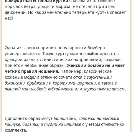
Комфортная и теплая куртка
спасала их от сильных
порывов ветра, дождя и мороза, не стесняя при этом
движений. Но как замечательно теперь эта куртка спасает
нас!
Одна из главных причин популярности бомбера -
универсальность. Такую куртку можно комбинировать с
одеждой разных стилистических направлений, создавая
при этом необычные образы.
Женский бомбер не имеет
четких правил ношения.
Например, классические
кожаные модели отлично сочетаются с
зауженными
джинсами, бриджами
и
короткими шортами
, а также
с
пышной мини-юбкой, юбкой-макси
или
зауженным платьем
.
Дополнить образ могут
ботильоны, сапожки на высоком
каблуке, балетки и туфли на шпильке
с учетом стилистики
комплекта.