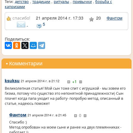
Теги:
детство
,
традиции
,
ритуалы
,
привычки
,
борьба с
капризами
спасибо!
21 апреля 2014 г. 17:33
20
Фантом
5
Поделиться:
• Комментарии
ksuksu
+1
21 апреля 2014 г. в 21:12
Великолепная статья! Мой сын тоже спит с игрушкой - мы зовем его
Гизма, потому что существо это непонятной принадлежности) Сын
плачет когда папа уходит на работу- попробую метод, описанный в
статье, надеюсь поможет
Фантом
0
21 апреля 2014 г. в 21:45
Спасибо :)
Метод опробован на моем сыне и ранее на двух племянниках -
работает ))