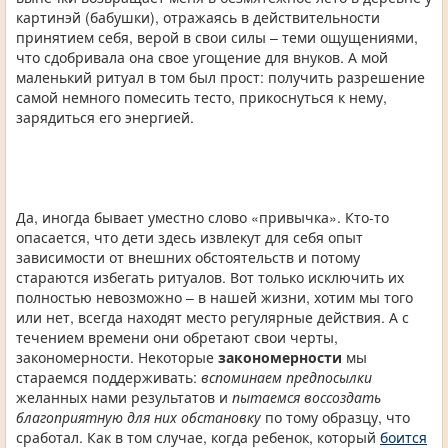
картинэй (бабушки), отражаясь в действительности
принятием себя, верой в свои силы – теми ощущениями,
что сдобривала она свое угощение для внуков. А мой
маленький ритуал в том был прост: получить разрешение
самой немного помесить тесто, прикоснуться к нему,
зарядиться его энергией.
Да, иногда бывает уместно слово «привычка». Кто-то
опасается, что дети здесь извлекут для себя опыт
зависимости от внешних обстоятельств и потому
стараются избегать ритуалов. Вот только исключить их
полностью невозможно – в нашей жизни, хотим мы того
или нет, всегда находят место регулярные действия. А с
течением времени они обретают свои черты,
закономерности. Некоторые
закономерности
мы
стараемся поддерживать:
вспоминаем предпосылки
желанных нами результатов и
пытаемся воссоздать
благоприятную для них обстановку
по тому образцу, что
сработал. Как в том случае, когда ребенок, который
боится