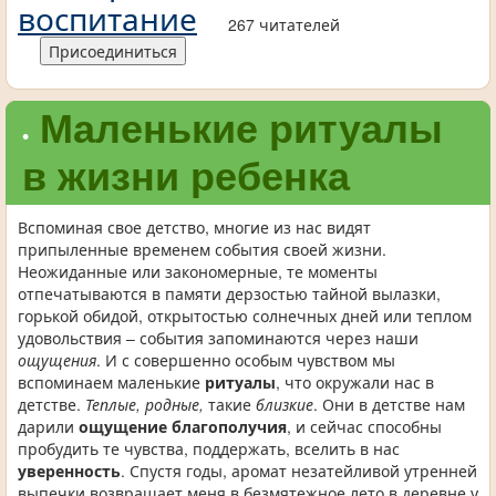
воспитание
267 читателей
Присоединиться
Маленькие ритуалы
•
в жизни ребенка
Вспоминая свое детство, многие из нас видят
припыленные временем события своей жизни.
Неожиданные или закономерные, те моменты
отпечатываются в памяти дерзостью тайной вылазки,
горькой обидой, открытостью солнечных дней или теплом
удовольствия – события запоминаются через наши
ощущения
. И с совершенно особым чувством мы
вспоминаем маленькие
ритуалы
, что окружали нас в
детстве.
Теплые, родные,
такие
близкие
. Они в детстве нам
дарили
ощущение благополучия
, и сейчас способны
пробудить те чувства, поддержать, вселить в нас
уверенность
. Спустя годы, аромат незатейливой утренней
выпечки возвращает меня в безмятежное лето в деревне у