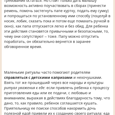
требования остаться. Но стоит только дать малышу
возможность активно поучаствовать в сборах (принести
ремень, помочь застегнуть папе куртку, подать ему сумку)
и попрощаться по установленному ими способу (поцелуй в
носик, лобик, сказать пока и потом еще помахать ручкой в
окно), как папа отпускается легко и без обид. Для ребенка
эти действия становятся привычными и безопасными, то,
чему они сопутствуют – тоже. Папу можно отпустить
поработать, он обязательно вернется в заранее
обговоренное время.
Маленькие ритуалы часто помогают родителям
справляться с детскими капризами
и нехочушками.
Взять тот же прошедший через все народы и культуры
ритуал уважения к еде
: если привлечь ребенка к процессу
приготовления еды или ее подачи, с любовью и
вниманием, выражая в действиях благодарность тому, что
дано, то, как правило, ребенок соглашается кушать.
Приятельницу ее поиски способов накормить дочь
полезной едой привели их к созданию своего ритуала: еда