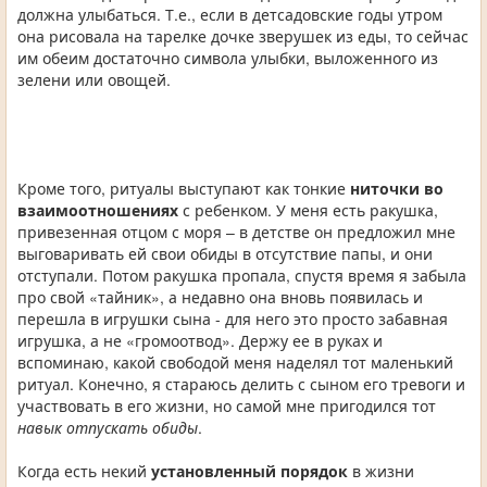
должна улыбаться. Т.е., если в детсадовские годы утром
она рисовала на тарелке дочке зверушек из еды, то сейчас
им обеим достаточно символа улыбки, выложенного из
зелени или овощей.
Кроме того, ритуалы выступают как тонкие
ниточки во
взаимоотношениях
с ребенком. У меня есть ракушка,
привезенная отцом с моря – в детстве он предложил мне
выговаривать ей свои обиды в отсутствие папы, и они
отступали. Потом ракушка пропала, спустя время я забыла
про свой «тайник», а недавно она вновь появилась и
перешла в игрушки сына - для него это просто забавная
игрушка, а не «громоотвод». Держу ее в руках и
вспоминаю, какой свободой меня наделял тот маленький
ритуал. Конечно, я стараюсь делить с сыном его тревоги и
участвовать в его жизни, но самой мне пригодился тот
навык отпускать обиды
.
Когда есть некий
установленный порядок
в жизни