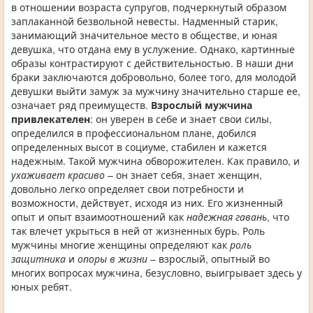
в отношении возраста супругов, подчеркнутый образом
заплаканной безвольной невесты. Надменный старик,
занимающий значительное место в обществе, и юная
девушка, что отдана ему в услужение. Однако, картинные
образы контрастируют с действительностью. В наши дни
браки заключаются добровольно, более того, для молодой
девушки выйти замуж за мужчину значительно старше ее,
означает ряд преимуществ.
Взрослый мужчина
привлекателен
: он уверен в себе и знает свои силы,
определился в профессиональном плане, добился
определенных высот в социуме, стабилен и кажется
надежным. Такой мужчина обворожителен. Как правило, и
ухаживает красиво
– он знает себя, знает женщин,
довольно легко определяет свои потребности и
возможности, действует, исходя из них. Его жизненный
опыт и опыт взаимоотношений как
надежная гавань
, что
так влечет укрыться в ней от жизненных бурь. Роль
мужчины многие женщины определяют как
роль
защитника
и
опоры в жизни
– взрослый, опытный во
многих вопросах мужчина, безусловно, выигрывает здесь у
юных ребят.