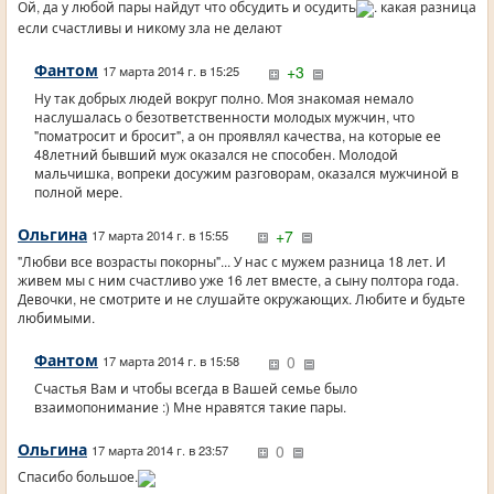
Ой, да у любой пары найдут что обсудить и осудить
. какая разница
если счастливы и никому зла не делают
Фантом
+3
17 марта 2014 г. в 15:25
Ну так добрых людей вокруг полно. Моя знакомая немало
наслушалась о безответственности молодых мужчин, что
"поматросит и бросит", а он проявлял качества, на которые ее
48летний бывший муж оказался не способен. Молодой
мальчишка, вопреки досужим разговорам, оказался мужчиной в
полной мере.
Ольгина
+7
17 марта 2014 г. в 15:55
"Любви все возрасты покорны"... У нас с мужем разница 18 лет. И
живем мы с ним счастливо уже 16 лет вместе, а сыну полтора года.
Девочки, не смотрите и не слушайте окружающих. Любите и будьте
любимыми.
Фантом
0
17 марта 2014 г. в 15:58
Счастья Вам и чтобы всегда в Вашей семье было
взаимопонимание :) Мне нравятся такие пары.
Ольгина
0
17 марта 2014 г. в 23:57
Спасибо большое.