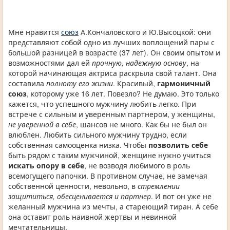
Мне нравится
союз
А.Кончаловского и Ю.Высоцкой: они
представляют собой одно из лучших воплощений пары с
большой разницей в возрасте (37 лет). Он своим опытом и
возможностями дал ей
прочную, надежную основу
, на
которой начинающая актриса раскрыла свой талант. Она
составила
полноту его жизни
. Красивый,
гармоничный
союз
, которому уже 16 лет. Повезло? Не думаю. Это только
кажется, что успешного мужчину любить легко. При
встрече с сильным и уверенным партнером, у женщины,
не уверенной в себе
, шансов не много. Как бы не был он
влюблен. Любить сильного мужчину трудно, если
собственная самооценка низка. Чтобы
позволить себе
быть рядом с таким мужчиной, женщине нужно учиться
искать опору в себе
, не возводя любимого в роль
всемогущего папочки. В противном случае, не замечая
собственной ценности, невольно, в
стремлении
защититься, обесценивается и партнер
. И вот он уже не
желанный мужчина из мечты, а стареющий тиран. А себе
она оставит роль наивной жертвы и невинной
мечтательницы.