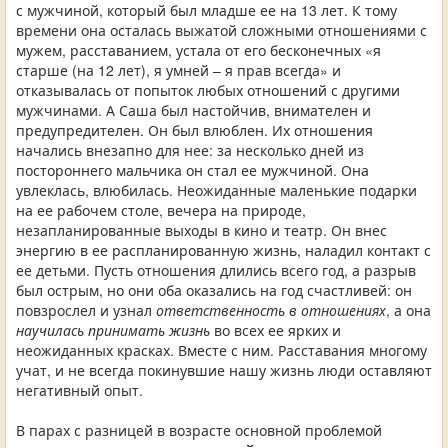
с мужчиной, который был младше ее на 13 лет. К тому
времени она осталась выжатой сложными отношениями с
мужем, расставанием, устала от его бесконечных «я
старше (на 12 лет), я умней – я прав всегда» и
отказывалась от попыток любых отношений с другими
мужчинами. А Саша был настойчив, внимателен и
предупредителен. Он был влюблен. Их отношения
начались внезапно для нее: за несколько дней из
постороннего мальчика он стал ее мужчиной. Она
увлеклась, влюбилась. Неожиданные маленькие подарки
на ее рабочем столе, вечера на природе,
незапланированные выходы в кино и театр. Он внес
энергию в ее распланированную жизнь, наладил контакт с
ее детьми. Пусть отношения длились всего год, а разрыв
был острым, но они оба оказались на год счастливей: он
повзрослел и узнал
ответственность в отношениях
, а она
научилась принимать жизнь
во всех ее ярких и
неожиданных красках. Вместе с ним. Расставания многому
учат, и не всегда покинувшие нашу жизнь люди оставляют
негативный опыт.
В парах с разницей в возрасте основной проблемой