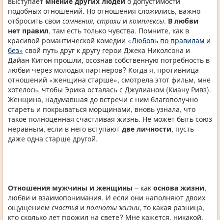
выступает
мнение других людей
о допустимости
подобных отношений. Но отношения сложились, важно
отбросить свои
сомнения, страхи
и
комплексы
.
В любви
нет правил
, там есть только чувства. Помните, как в
красивой романтической комедии
«Любовь по правилам и
без»
свой путь друг к другу герои Джека Николсона и
Дайан Китон прошли, осознав собственную потребность в
любви через молодых партнеров? Когда я, противница
отношений «женщина старше», смотрела этот фильм, мне
хотелось, чтобы Эрика осталась с Джулианом (Киану Ривз).
Женщина, надумавшая до встречи с ним благополучно
стареть и покрываться морщинами, вновь узнала, что
такое полноценная счастливая жизнь. Не может быть союз
неравным, если в него вступают
две личности
, пусть
даже одна старше другой.
Отношения мужчины и женщины
– как
основа жизни
,
любви и взаимопонимания. И если они наполняют двоих
ощущением
счастья
и
полноты жизни
, то какая разница,
кто сколько лет прожил на свете? Мне кажется, никакой.