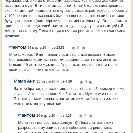
нормальным, а когда отношения зарождались, я была девицей на
выданье, а муж 19-ти летним салагой! Блин! Сколько слез пролива,
сколько мнений пришлось выслушать, сколько комплексов побороть!
И 100 процентов отказалась бы я от своего счастья, если бы не моя
будущая золовка (однокурсника по совместительству)! Она в пример
привела своих родителей, живущих душа в душу при разницей в 5
лет (жена старше). Только тогда я смогла решиться! Как я счастлива,
девочки!
Фантом
0
19 марта 2014 г. в 23:55
Мне кажется, 19 лет - вполне сознательный возраст. Бывают
бестолковые мамины сыночки, разменявшие пятый десяток,
бывают 19-летние мужчины. Уровень ответственности не от
количества прожитых лет зависит.
Мама Ани
0
20 марта 2014 г. в 1:26
Да, мои братья, к сожалению, как раз обратный пример моему
случаю! А теперь вопрос: Как Воспитать Мужчину из сына!!!
Пытаюсь анализировать воспитание моих братьев и моего
мужа, но многое ускользает...
Фантом
0
20 марта 2014 г. в 1:35
Меня этот вопрос тоже волнует ))) Пока считаю, стоит
разрешать ему ошибаться в собственных решениях,
получать соответствующий результат и помогать ему делать