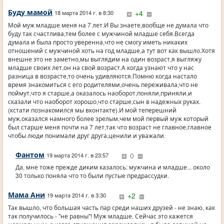
Буду мамой
+4
18 марта 2014 г. в 8:30
Мой муж младше меня на 7 лет.И Вы знаете,вообще не думала что
буду так счастлива,тем более с мужчиной младше себя.Всегда
думала и была просто уверенна,что не смогу иметь никаких
отношений с мужчиной хоть на год младше,а тут вот как вышло.Хотя
внешне это не заметно,мы выглядим на один возраст,я выгляжу
младше своих лет,он на свой возраст.А когда узнают что у нас
разница в возрасте,то очень удивляются.Помню когда настало
время знакомиться с его родителями,очень переживала,что не
поймут,что я старше,а оказалось наоборот,поняли,приняли,и
сказали что наоборот хорошо,что старше,сын в надежных руках.
(кстати познакомился мы вконтакте).И мой теперешний
муж,оказался намного более зрелым,чем мой первый муж который
был старше меня почти на 7 лет,так что возраст не главное,главное
чтобы люди понимали друг друга,ценили и уважали.
Фантом
0
19 марта 2014 г. в 23:57
Да, мне тоже прежде диким казалось: мужчина и младше... около
30 только поняла что то были пустые предрассудки.
Мама Ани
+2
19 марта 2014 г. в 3:30
Так вышло, что большая часть пар среди наших друзей - не знаю, как
так получилось - "не равны"! Муж младше. Сейчас это кажется