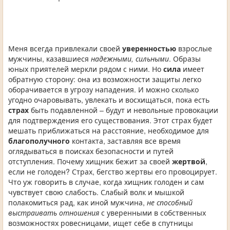
Меня всегда привлекали своей
уверенностью
взрослые
мужчины, казавшиеся
надежными, сильными
. Образы
юных приятелей меркли рядом с ними. Но
сила
имеет
обратную сторону: она из возможности защиты легко
оборачивается в угрозу нападения. И можно сколько
угодно очаровывать, увлекать и восхищаться, пока есть
страх
быть подавленной – будут и невольные провокации
для подтверждения его существования. Этот страх будет
мешать приближаться на расстояние, необходимое для
благополучного
контакта, заставляя все время
оглядываться в поисках безопасности и путей
отступления. Почему хищник бежит за своей
жертвой
,
если не голоден? Страх, бегство жертвы его провоцирует.
Что уж говорить в случае, когда хищник голоден и сам
чувствует свою слабость. Слабый волк и мышкой
полакомиться рад, как иной мужчина,
не способный
выстраивать отношения
с уверенными в собственных
возможностях ровесницами, ищет себе в спутницы