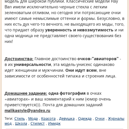
модель для широкой публики. Классические модели Ray
Ban имели исключительно черные стекла с легким
зеленоватым отливом, но сегодня эти потрясающие очки
имеют самые немыслимые оттенки и формы. Безусловно, в
них есть дух чего-то вечного, не выходящего из моды, того,
что придает образу
уверенность и невозмутимость
и ни
одна модница не представляет своего существования без
них!
Достоинства:
Главное достоинство
очков-"авиаторов"
-
в их
универсальности
, эта модель-унисекс одинаково
идет женщинам и мужчинам.
Они идут всем
, вне
зависимости от особенностей типажа и строения лица.
Домашнее задание:
одна фотография
в очках
«авиаторах» и ваш комментарий к ним (юмор очень
приветствуется))). Почта для домашних заданий
malikastyle@yandex.ru
Теги:
Стиль
,
Мода
,
Красота
,
Девушка
,
Одежда
,
Очки
,
Журналы
мод
,
Школа
,
Стилист
,
Имидж