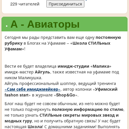
229 читателей
Присоединиться
А - Авиаторы
•
Сегодня мы рады представить вам еще одну
постоянную
рубрику
в Блогах на Уфамаме –
«Школа СТИЛЬных
Уфамам»
!
Вести ее будет владелица
имидж-студии «Малика»
имидж-мастер
Айгуль
, также известная на уфамаме под
ником Маликушка.
Айгуль профессиональный шоппер, ведущий тренинга
«
Сам себе имиджмейкер
»
, автор колонки «
Уфимский
fashon start
» в журнале «
Shop&Go
».
Блог наш будет не совсем обычным, из него можно будет
не только подчеркнуть
полезную информацию по стилю
,
не только узнать
СТИЛЬные секреты мировых звезд и
модных гуру
, но и получить обратную связь! У нас будет
настоящая
Школа
! С домашними заданиями! Выполнять