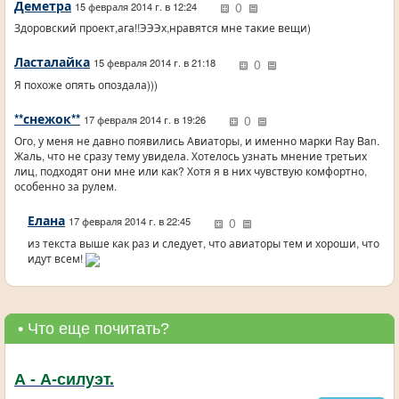
Деметра
0
15 февраля 2014 г. в 12:24
Здоровский проект,ага!!ЭЭЭх,нравятся мне такие вещи)
Ласталайка
0
15 февраля 2014 г. в 21:18
Я похоже опять опоздала)))
**снежок**
0
17 февраля 2014 г. в 19:26
Ого, у меня не давно появились Авиаторы, и именно марки Ray Ban.
Жаль, что не сразу тему увидела. Хотелось узнать мнение третьих
лиц, подходят они мне или как? Хотя я в них чувствую комфортно,
особенно за рулем.
Елана
0
17 февраля 2014 г. в 22:45
из текста выше как раз и следует, что авиаторы тем и хороши, что
идут всем!
• Что еще почитать?
А - А-силуэт.