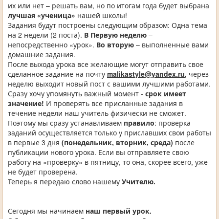
их или нет – решать вам, но по итогам года будет выбрана
лучшая «ученица»
нашей школы!
Задания будут построены следующим образом: Одна тема
на 2 недели (2 поста).
В Первую неделю
–
непосредственно «урок».
Во вторую
– выполненные вами
домашние задания.
После выхода урока все желающие могут отправить свое
сделанное задание на почту
malikastyle@yandex.ru
,
через
неделю выходит новый пост с вашими лучшими работами.
Сразу хочу упомянуть важный момент -
срок имеет
значение!
И проверять все присланные задания в
течение недели наш учитель физически не сможет.
Поэтому мы сразу устанавливаем
правило
: проверка
заданий осуществляется только у приславших свои работы
в первые 3 дня
(понедельник, вторник, среда)
после
публикации нового урока. Если вы отправляете свою
работу на «проверку» в пятницу, то она, скорее всего, уже
не будет проверена.
Теперь я передаю слово нашему
Учителю.
Сегодня мы начинаем
наш первый урок.