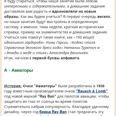
Я буду стараться, чтобы наши занятия были
легким,
интересными и содержательными
, а домашние задания
доставляли вам радость и
вдохновляли на новые
образы
. Как мы будем учиться? В первую очередь
весело
,
но наши занятия будут выстроены в определенную
систему, а именно: тема недели, краткая историческая
справка, пример на знаменитостях и домашнее задание.
Учиться нам помогут такие книги, как
«100 вещей
идеального гардероба» Нины Гарсии, «Кодекс стиля.
Справочник делового дресс-кода» Наталии Туркенич
и
«Этюды о моде и стиле» Александра Васильева.
Итак, начнем
с первой буквы алфавита.
А - Авиаторы
История:
Очки "Авиаторы"
были разработаны в
1936
году известным производителем очков
"Bausch & Lomb"
под новой маркой
"Ray Ban"
для пилотов авиации, чтобы
защитить их глаз от солнца во время полетов.
Стремительно набрав популярность, благодаря удачному
дизайну, через год
бренд Ray-Ban
стал предлагать эту