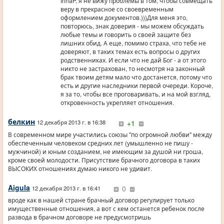
IrinaP, я не вижу проблемы в том, чтобы совмещать
веру в прекрасное со своевременным
оформлением документов.)))Для меня это,
повторюсь, знак доверия - мы можем обсуждать
любые темы и говорить о своей защите без
лишних обид. А еще, помимо страха, что тебе не
доверяют, в таких темах есть вопросы о других
родственниках. И если что не дай Бог - а от этого
никто не застрахован, то несмотря на законный
брак твоим детям мало что достанется, потому что
есть и другие наследники первой очереди. Короче,
я за то, чтобы все проговаривать, и на мой взгляд,
откровенность укрепляет отношения.
белкин
+1
12 декабря 2013 г. в 16:38
В современном мире участились союзы "по огромной любви" между
обеспеченным человеком средних лет (умышленно не пишу -
мужчиной) и юным созданием, не имеющим за душой ни гроша,
кроме своей молодости. Присутствие брачного договора в таких
ВЫСОКИХ отношениях думаю никого не удивит.
Aigula
0
12 декабря 2013 г. в 16:41
вроде как в нашей стране брачный договор регулирует только
имущественные отношения, а вот с кем останется ребенок после
развода в брачном договоре не предусмотришь