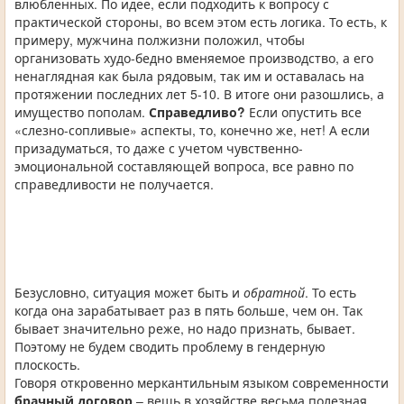
влюбленных. По идее, если подходить к вопросу с
практической стороны, во всем этом есть логика. То есть, к
примеру, мужчина полжизни положил, чтобы
организовать худо-бедно вменяемое производство, а его
ненаглядная как была рядовым, так им и оставалась на
протяжении последних лет 5-10. В итоге они разошлись, а
имущество пополам.
Справедливо?
Если опустить все
«слезно-сопливые» аспекты, то, конечно же, нет! А если
призадуматься, то даже с учетом чувственно-
эмоциональной составляющей вопроса, все равно по
справедливости не получается.
Безусловно, ситуация может быть и
обратной
. То есть
когда она зарабатывает раз в пять больше, чем он. Так
бывает значительно реже, но надо признать, бывает.
Поэтому не будем сводить проблему в гендерную
плоскость.
Говоря откровенно меркантильным языком современности
брачный договор
– вещь в хозяйстве весьма полезная.