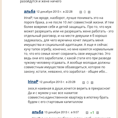
разойдутся и жене ничего
альба
0
12 декабря 2013 г. в 22:28
IrinaP, так вроде, наоборот, лучше понимать это на
пороге брака, а не после 10 лет совместной жизни. И тем
более вовремя себя и детей защищать. Про то, что муж
может разрешить или не разрешить жене работать - это
отдельный разговор, и на месте девушки я б хорошо
задумалась, для чего мужчина хочет лишить меня
имущества и социальной адаптации. А еще я сейчас
кучу тапок огребу, конечно, но мне кажется нормальным
то, что его семья хочет сохранить свое имущество. Это
ведь они его заработали, с какой стати его при разводе
чужому человеку отдавать. А вообще молодые должны
совместным имуществом обзаводиться, которое по
закону, кстати, неважно, кто заработал - общее ибо...
IrinaP
0
12 декабря 2013 г. в 23:28
эххх,я наивная в душе,хочется верить в прекрасное!
Да и с мужем у нас все нажитое
совместно,единственное квартиру в ипотеку брать
будем с его стартовым капиталлом
альба
+1
13 декабря 2013 г. в 9:07