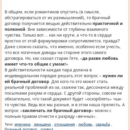
В общем, если романтиков опустить (в смысле,
абстрагироваться от их размышлений), то брачный
договор получается вещью действительно
практичной и
полезной
. Вне зависимости от глубины взаимного
чувства. Только вот… как ни крути, а что-то в сердце
яростно от этой формулировки сопротивляется, правда?
Даже сложно сказать, что именно, особенно если учесть,
что все логичные доводы на стороне этого самого
договора. Но, как сказал старик Гете, «
да разве любовь
имеет что-то общее с умом!»
В действительности каждая пара должна в
индивидуальном порядке решать этот вопрос –
нужен ли
ей брачный договор
. Для кого-то это может стать
реальной проблемой из-за, скажем так, диссонанса между
посылками разума и сердца. С другой стороны, совсем не
обязательно, что такой документ будет «оскорблять» чьи-
то чувства. Ведь все мы разные, и в этом наша прелесть. А
вопрос «
заключать ли брачный договор
» можно с
полным правом отнести к разряду «вечных».
Теги:
мужчина
,
женщина
,
отношения
,
любовь
,
свадьба
,
брачный договор
,
развод