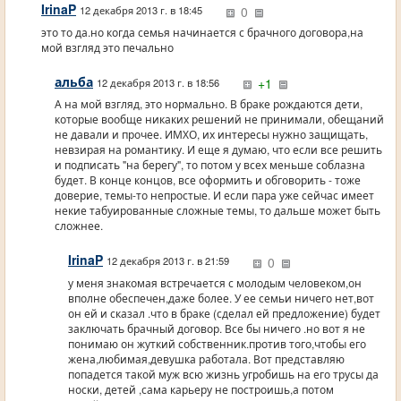
IrinaP
0
12 декабря 2013 г. в 18:45
это то да.но когда семья начинается с брачного договора,на
мой взгляд это печально
альба
+1
12 декабря 2013 г. в 18:56
А на мой взгляд, это нормально. В браке рождаются дети,
которые вообще никаких решений не принимали, обещаний
не давали и прочее. ИМХО, их интересы нужно защищать,
невзирая на романтику. И еще я думаю, что если все решить
и подписать "на берегу", то потом у всех меньше соблазна
будет. В конце концов, все оформить и обговорить - тоже
доверие, темы-то непростые. И если пара уже сейчас имеет
некие табуированные сложные темы, то дальше может быть
сложнее.
IrinaP
0
12 декабря 2013 г. в 21:59
у меня знакомая встречается с молодым человеком,он
вполне обеспечен,даже более. У ее семьи ничего нет,вот
он ей и сказал .что в браке (сделал ей предложение) будет
заключать брачный договор. Все бы ничего .но вот я не
понимаю он жуткий собственник.против того,чтобы его
жена,любимая,девушка работала. Вот представляю
попадется такой муж всю жизнь угробишь на его трусы да
носки, детей ,сама карьеру не построишь,а потом