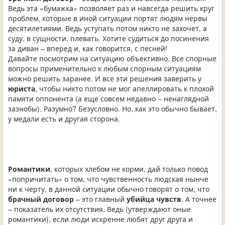
Ведь эта «бумажка» позволяет раз и навсегда решить круг
проблем, которые в иной ситуации портят людям нервы
десятилетиями. Ведь уступать потом никто не захочет, а
суду, в сущности, плевать. Хотите судиться до посинения
за диван – вперед и, как говорится, с песней!
Давайте посмотрим на ситуацию объективно. Все спорные
вопросы применительно к любым спорным ситуациям
можно решить заранее. И все эти решения заверить у
юриста
, чтобы никто потом не мог апеллировать к плохой
памяти оппонента (а еще совсем недавно – ненаглядной
зазнобы). Разумно? Безусловно. Но, как это обычно бывает,
у медали есть и другая сторона.
Романтики
, которых хлебом не корми, дай только повод
«попричитать» о том, что чувственность людская нынче
ни к черту, в данной ситуации обычно говорят о том, что
брачный договор
– это главный
убийца чувств
. А точнее
– показатель их отсутствия. Ведь (утверждают оные
романтики), если люди искренне любят друг друга и