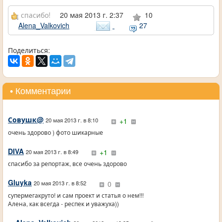
спасибо!
20 мая 2013 г. 2:37
10
Alena_Valkovich
27
Поделиться:
• Комментарии
Совушк@
+1
20 мая 2013 г. в 8:10
очень здорово ) фото шикарные
DIVA
+1
20 мая 2013 г. в 8:49
спасибо за репортаж, все очень здорово
Gluyka
0
20 мая 2013 г. в 8:52
супермегакруто! и сам проект и статья о нем!!!
Алена, как всегда - респек и уважуха))