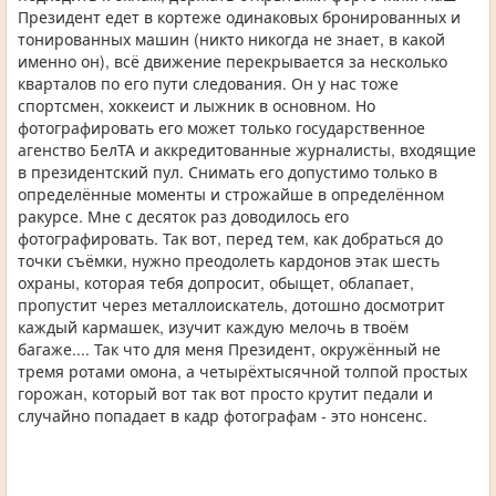
Президент едет в кортеже одинаковых бронированных и
тонированных машин (никто никогда не знает, в какой
именно он), всё движение перекрывается за несколько
кварталов по его пути следования. Он у нас тоже
спортсмен, хоккеист и лыжник в основном. Но
фотографировать его может только государственное
агенство БелТА и аккредитованные журналисты, входящие
в президентский пул. Снимать его допустимо только в
определённые моменты и строжайше в определённом
ракурсе. Мне с десяток раз доводилось его
фотографировать. Так вот, перед тем, как добраться до
точки съёмки, нужно преодолеть кардонов этак шесть
охраны, которая тебя допросит, обыщет, облапает,
пропустит через металлоискатель, дотошно досмотрит
каждый кармашек, изучит каждую мелочь в твоём
багаже.... Так что для меня Президент, окружённый не
тремя ротами омона, а четырёхтысячной толпой простых
горожан, который вот так вот просто крутит педали и
случайно попадает в кадр фотографам - это нонсенс.