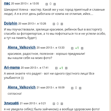
пвс
0
20 мая 2013 г. в 13:05
Шикарно! Алена - мастер. Какой же у нас город приятный и славные
люди). А я в этот день работала от компа не отлипая, ийех....
Dolphin
0
20 мая 2013 г. в 13:26
И мы поучаствовали, зрелище красивое, ребенок был в восторге!))
спасибо за фоторепортаж, а то мы пофоткаться-то и не успели особо,
а тут на память будет)
Alena_Valkovich
+1
20 мая 2013 г. в 13:33
красивое, радостное, полезное - хорошо придумали!
вы нашли себя на моих фото?
Ari-mama
+1
20 мая 2013 г. в 17:41
А меня знаете что радует - вот ни одного грустного лица! Все
улыбаются )))
Alena_Valkovich
0
21 мая 2013 г. в 18:09
согласна!
Элиза86
0
21 мая 2013 г. в 0:21
я не увидела себя((( была зайчиком)) а вообще здоровские фото!