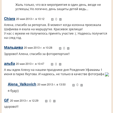
Жаль только, что все мероприятия в один день, везде не
успеешь( Но логично, день защиты детей ведь...
Chiara
0
20 мая 2013 г. в 10:12
Алена, спасибо за репортаж. В момент когда колонна проезжала
Шафиева я ехала на маршрутке. Красивое зрелище!
У нас с мужем не получилось принять участие :(. Надеюсь получится
на след год.
Мальдива
0
20 мая 2013 г. в 10:28
Здорово!! Алена, спасибо за фоторепортаж!!
альба
0
20 мая 2013 г. в 10:47
А мы ждем Алену на нашем празднике дня Рождения Уфамамы 1
июня в парке Якутова. И надеюсь, не только в качестве фотографа
Alena_Valkovich
0
20 мая 2013 г. в 13:50
я буду))
GF
0
20 мая 2013 г. в 12:29
здорово!!!