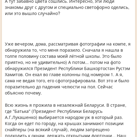
А тут забавно цвета сошлись. Интересно, эти люди
знакомы друг с другом и специально светофорно оделись,
или это вышло случайно?
Уже вечером, дома, рассматривая фотографии на компе, я
обнаружила то, что меня поразило. Сначала я нашла в
толпе половину состава моей лётной школы. Это было
приятно, но не удивительно) А потом... потом на фото
обнаружился Президент Республики Башкортостан Рустэм
Хамитов. Он ехал во главе колонны под номером 1. А я,
сама не ведая того, его сфотографировала. Вот это и было
поразительно до падения челюсти на пол. Сейчас
объясню почему.
Всю жизнь я прожила в незалежнай Беларуси. В стране,
где "Батька" (Президент Республики Беларусь
А.Г.Лукашенко) выбирается народом уж в который раз.
Когда он едет по городу, на крышах занимают позиции
снайперы (на всякий случай), людям запрещено
подходить к окнам, держать открытыми форточки... Наш