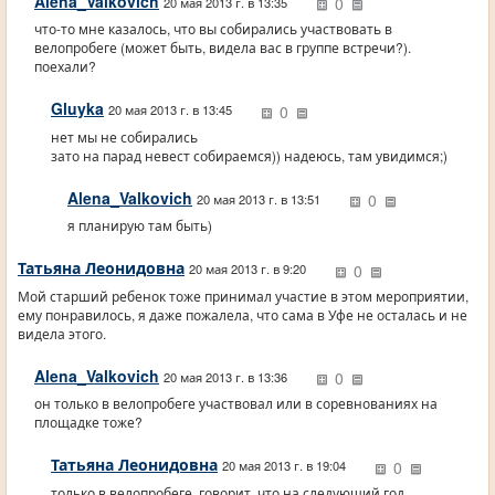
Alena_Valkovich
0
20 мая 2013 г. в 13:35
что-то мне казалось, что вы собирались участвовать в
велопробеге (может быть, видела вас в группе встречи?).
поехали?
Gluyka
0
20 мая 2013 г. в 13:45
нет мы не собирались
зато на парад невест собираемся)) надеюсь, там увидимся;)
Alena_Valkovich
0
20 мая 2013 г. в 13:51
я планирую там быть)
Татьяна Леонидовна
0
20 мая 2013 г. в 9:20
Мой старший ребенок тоже принимал участие в этом мероприятии,
ему понравилось, я даже пожалела, что сама в Уфе не осталась и не
видела этого.
Alena_Valkovich
0
20 мая 2013 г. в 13:36
он только в велопробеге участвовал или в соревнованиях на
площадке тоже?
Татьяна Леонидовна
0
20 мая 2013 г. в 19:04
только в велопробеге, говорит, что на следующий год