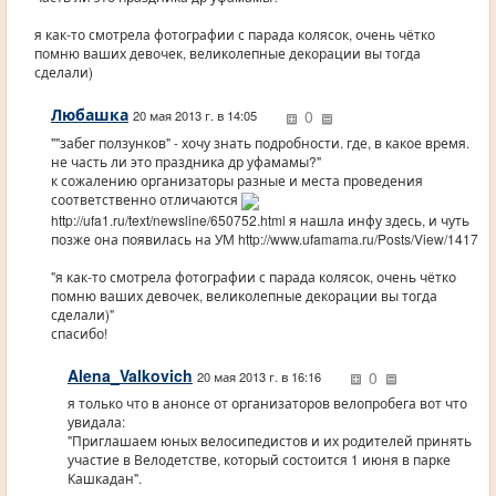
я как-то смотрела фотографии с парада колясок, очень чётко
помню ваших девочек, великолепные декорации вы тогда
сделали)
Любашка
0
20 мая 2013 г. в 14:05
""забег ползунков" - хочу знать подробности. где, в какое время.
не часть ли это праздника др уфамамы?"
к сожалению организаторы разные и места проведения
соответственно отличаются
http://ufa1.ru/text/newsline/650752.html я нашла инфу здесь, и чуть
позже она появилась на УМ http://www.ufamama.ru/Posts/View/1417
"я как-то смотрела фотографии с парада колясок, очень чётко
помню ваших девочек, великолепные декорации вы тогда
сделали)"
спасибо!
Alena_Valkovich
0
20 мая 2013 г. в 16:16
я только что в анонсе от организаторов велопробега вот что
увидала:
"Приглашаем юных велосипедистов и их родителей принять
участие в Велодетстве, который состоится 1 июня в парке
Кашкадан".