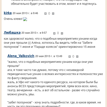
обязательно будет участвовать в этом, может и я подтянусь
kirka
0
20 мая 2013 г. в 9:46
Очень клево!
Любашка
0
20 мая 2013 г. в 9:57
как здоровско! жалко, что о подобных мероприятиях узнаем когда
они уже прошли ((( Алёна, хотелось бы видеть тебя на "Забеге
ползунков" 1 июня и "Параде колясок" ориентировочно 15 июня
Alena_Valkovich
0
20 мая 2013 г. в 13:49
"жалко, что о подобных мероприятиях узнаем когда они уже
прошли"
ага, я тоже часто так думаю, потому что с незавидной
периодичностью узнаю о всяких интересностях и полезностях уже
по факту свершения.
жаль, в Уфе нет какого-то единого ресурса, на котором были бы
анонсы ВСЕХ предстоящих мероприятий, прям всех-всех. кино,
театр, вечеринки - есть. а вот об остальном - разве что случайно
можно узнать, увы.
"забег ползунков" - хочу знать подробности. где, в какое время. не
часть ли это праздника др уфамамы?