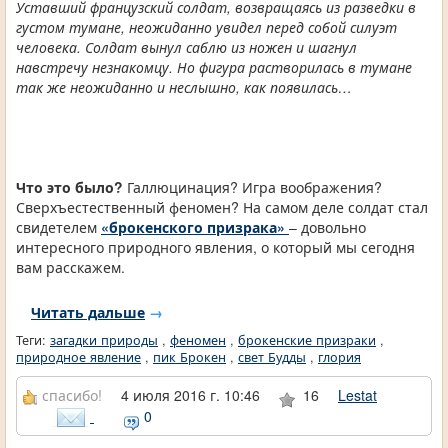
Уставший французский солдат, возвращаясь из разведки в
густом тумане, неожиданно увидел перед собой силуэт
человека. Солдат вынул саблю из ножен и шагнул
навстречу незнакомцу. Но фигура растворилась в тумане
так же неожиданно и неслышно, как появилась…
Что это было?
Галлюцинация? Игра воображения?
Сверхъестественный феномен? На самом деле солдат стал
свидетелем
«брокенского призрака»
– довольно
интересного природного явления, о который мы сегодня
вам расскажем.
Читать дальше
→
Теги:
загадки природы
,
феномен
,
брокенские призраки
,
природное явление
,
пик Брокен
,
свет Будды
,
глория
спасибо!
4 июля 2016 г. 10:46
16
Lestat
0