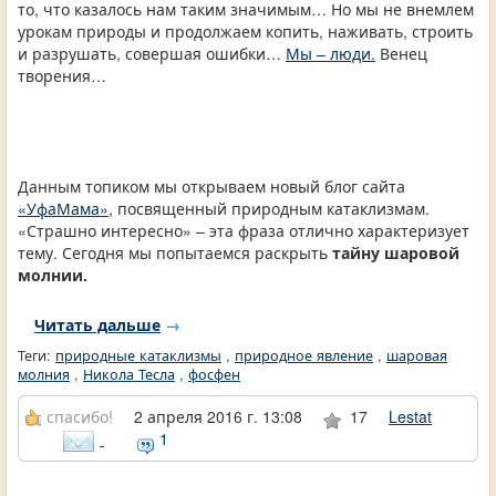
то, что казалось нам таким значимым… Но мы не внемлем
урокам природы и продолжаем копить, наживать, строить
и разрушать, совершая ошибки…
Мы – люди.
Венец
творения…
Данным топиком мы открываем новый блог сайта
«УфаМама»
, посвященный природным катаклизмам.
«Страшно интересно» – эта фраза отлично характеризует
тему. Сегодня мы попытаемся раскрыть
тайну шаровой
молнии.
Читать дальше
→
Теги:
природные катаклизмы
,
природное явление
,
шаровая
молния
,
Никола Тесла
,
фосфен
спасибо!
2 апреля 2016 г. 13:08
17
Lestat
1