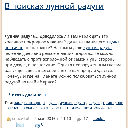
В поисках лунной радуги
Лунная радуга…
Доводилось ли вам наблюдать это
красивое природное явление? Даже название его
звучит
поэтично
, не находите? На самом деле
лунная радуга
–
явление довольно редкое в наших широтах. Её можно
наблюдать c противоположной от самой Луны стороны,
при дожде, в полнолуние. Однако невооруженным глазом
разглядеть весь цветовой спектр вам вряд ли удастся.
Почему? И где на Планете можно полюбоваться лунной
радугой во всей её красе?
Читать дальше
→
Теги:
загадки природы
,
луна
,
лунная радуга
,
радуга
,
природное
явление
,
водопад
,
свет
,
спектр
,
призма
,
писатель-фантаст
спасибо!
4 мая 2016 г. 11:13
17
Lestat
0