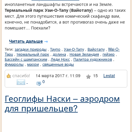
инопланетные ландшафты встречаются и на Земле.
Термальный парк Уаи-О-Тапу (Вайотапу)
– одно из таких
мест. Для этого путешествия комический скафандр вам,
конечно, не понадобится, а вот противогаз очень даже не
помешает… Поехали?
Читать дальше
→
Теги:
загадки природы
,
Таупо
,
Уаи-О-Тапу
,
Вайотапу
,
Wai-O-
Tapu
,
термальный парк
,
долина
,
Новая Зеландия
,
гейзер
,
Бассейн с шампанским
,
Леди Нокс
,
Палитра художников
,
фумаролы
,
маори
,
священные воды
спасибо!
14 марта 2017 г. 11:09
15
Lestat
0
Геоглифы Наски – аэродром
для пришельцев?