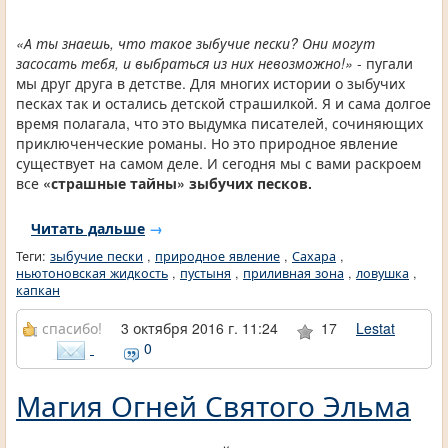
«А ты знаешь, что такое зыбучие пески? Они могут
засосать тебя, и выбраться из них невозможно!»
- пугали
мы друг друга в детстве. Для многих истории о зыбучих
песках так и остались детской страшилкой. Я и сама долгое
время полагала, что это выдумка писателей, сочиняющих
приключенческие романы. Но это природное явление
существует на самом деле. И сегодня мы с вами раскроем
все
«страшные тайны» зыбучих песков.
Читать дальше
→
Теги:
зыбучие пески
,
природное явление
,
Сахара
,
ньютоновская жидкость
,
пустыня
,
приливная зона
,
ловушка
,
капкан
спасибо!
3 октября 2016 г. 11:24
17
Lestat
0
Магия Огней Святого Эльма