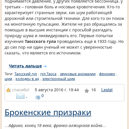
поднимается давление, у других появляется бессонница, у
третьих – головная боль и носовые кровотечения. Кто-то
характеризует странные звуки, как шум работающей
дорожной или строительной техники. Для кого-то он похож
на монотонную пульсацию. Жители не раз обращались за
помощью в высшие инстанции с просьбой разгадать
природу шума и ликвидировать его. Первые попытки
изучения
Таосского гула
проводились ещё в 1933 году. Но
до сих пор ни один ученый не может с уверенностью
сказать, что является его источником.
Читать дальше
→
Теги:
Таосский гул
,
гул Таоса
,
звуковые аномалии
,
феномен
,
шум
,
колодец в ад
,
электронный шум
спасибо!
5 августа 2016 г. 19:44
16
Lestat
0
Брокенские призраки
…Африка, конец 19 века, франко-алжирская война…