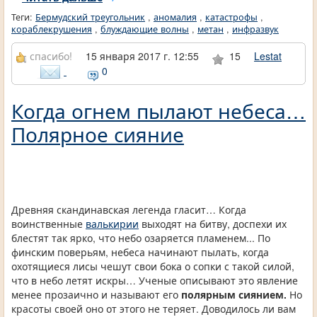
Теги:
Бермудский треугольник
,
аномалия
,
катастрофы
,
кораблекрушения
,
блуждающие волны
,
метан
,
инфразвук
спасибо!
15 января 2017 г. 12:55
15
Lestat
0
Когда огнем пылают небеса…
Полярное сияние
Древняя скандинавская легенда гласит… Когда
воинственные
валькирии
выходят на битву, доспехи их
блестят так ярко, что небо озаряется пламенем... По
финским поверьям, небеса начинают пылать, когда
охотящиеся лисы чешут свои бока о сопки с такой силой,
что в небо летят искры… Ученые описывают это явление
менее прозаично и называют его
полярным сиянием.
Но
красоты своей оно от этого не теряет. Доводилось ли вам