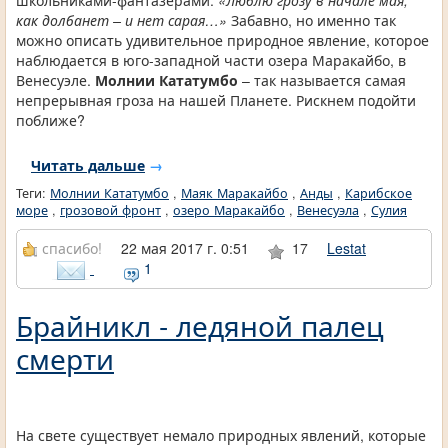
как долбанет – и нет сарая…»
Забавно, но именно так
можно описать удивительное природное явление, которое
наблюдается в юго-западной части озера Маракайбо, в
Венесуэле.
Молнии Кататумбо
– так называется самая
непрерывная гроза на нашей Планете. Рискнем подойти
поближе?
Читать дальше
→
Теги:
Молнии Кататумбо
,
Маяк Маракайбо
,
Анды
,
Карибское
море
,
грозовой фронт
,
озеро Маракайбо
,
Венесуэла
,
Сулия
спасибо!
22 мая 2017 г. 0:51
17
Lestat
1
Брайникл - ледяной палец
смерти
На свете существует немало природных явлений, которые