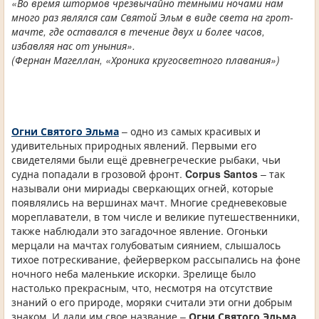
«Во время штормов чрезвычайно темными ночами нам
много раз являлся сам Святой Эльм в виде света на грот-
мачте, где оставался в течение двух и более часов,
избавляя нас от уныния».
(Фернан Магеллан, «Хроника кругосветного плавания»)
Огни Святого Эльма
– одно из самых красивых и
удивительных природных явлений. Первыми его
свидетелями были ещё древнегреческие рыбаки, чьи
судна попадали в грозовой фронт.
Corpus Santos
– так
называли они мириады сверкающих огней, которые
появлялись на вершинах мачт. Многие средневековые
мореплаватели, в том числе и великие путешественники,
также наблюдали это загадочное явление. Огоньки
мерцали на мачтах голубоватым сиянием, слышалось
тихое потрескивание, фейерверком рассыпались на фоне
ночного неба маленькие искорки. Зрелище было
настолько прекрасным, что, несмотря на отсутствие
знаний о его природе, моряки считали эти огни добрым
знаком. И дали им свое название –
Огни Святого Эльма