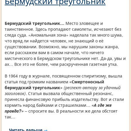
Бермудский треугольник
Бермудский треугольник…
Место зловещее и
таинственное. Здесь пропадают самолеты, исчезают без
следа суда. «Аномальная зона» наделала так много шума,
что вряд ли найдется человек, не знающий о её
существовании. Возможно, мы нарушим законы жанра,
если расскажем вам в самом начале, что ничего
мистического в Бермудском треугольнике нет. Да-да, увы и
ах… Все это не более, чем раскрученная газетная утка.
В 1964 году в журнале, посвященном спиритизму, вышла
статья под громким названием
«Смертоносный
бермудский треугольник»
(респект автору за удачный
заголовок)
. Статья вызвала общественный резонанс,
принесла финансовую прибыль издательству. Вот и стали
кормить народ байками и страшилками…
«А где же
правда?»
– спросите вы. В реальности же дела обстоят
так…
Читать дальше
→