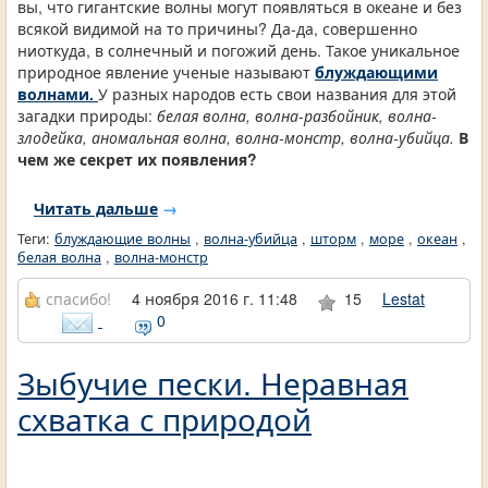
вы, что гигантские волны могут появляться в океане и без
всякой видимой на то причины? Да-да, совершенно
ниоткуда, в солнечный и погожий день. Такое уникальное
природное явление ученые называют
блуждающими
волнами.
У разных народов есть свои названия для этой
загадки природы:
белая волна, волна-разбойник, волна-
злодейка, аномальная волна, волна-монстр, волна-убийца.
В
чем же секрет их появления?
Читать дальше
→
Теги:
блуждающие волны
,
волна-убийца
,
шторм
,
море
,
океан
,
белая волна
,
волна-монстр
спасибо!
4 ноября 2016 г. 11:48
15
Lestat
0
Зыбучие пески. Неравная
схватка с природой