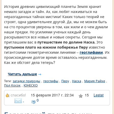
История древних цивилизаций планеты Земля хранит
немало загадок и тайн. Ах, как любят наживаться на
неразгаданных тайнах мистики! Каких только теорий не
строят, одна удивительнее другой. Да, мы не можем быть
на сто процентов уверены в том, как жили и о чем думали
наши предки. Но усилиями ученых каждый день
раскрываются все новые и новые секреты. Сегодня мы
приглашаем вас в
путешествие по долине Наска.
Это
пустынное плато на южном побережье Перу
известно
гигантскими геометрическими линиями –
геоглифами
. Их
происхождение долгое время оставалось неразгаданным.
Как же обстоят дела теперь?
Читать дальше
→
Теги:
загадки природы
,
геоглифы
,
Перу
,
Наска
,
Мария Райхе
,
Пол Косок
,
ЮНЕСКО
спасибо!
15 февраля 2017 г. 22:34
15
Lestat
0