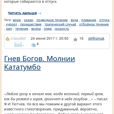
которые собираются в отпуск.
Читать дальше
→
Теги:
море
,
океан
,
подводное течение
,
вода
,
плавание
,
отпуск
,
курорт
,
проишествие
,
трагический случай
,
отбойное течение
,
рип
,
течение
,
волна
,
пляж
,
скорость
спасибо!
24 июня 2017 г. 20:50
16
girlfromuk
4
Гнев Богов. Молнии
Кататумбо
«Люблю грозу в начале мая, когда весенний, первый гром,
как бы резвяся и играя, грохочет в небе голубом…»
– писал
Ф.И.Тютчев. Но все мы помним и другой вариант этого
известного стихотворения, придуманный, вероятно,
школьниками-фантазерами:
«Люблю грозу в начале мая,