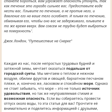
станете бороться, вам угрожает опасность утонуть, так
как течение это гораздо сильнее вас. Предоставьте воде
нести вас. Плывите по течению, а не против него, и
давление его на ваше тело ослабнет. И плывя по течению,
обманывая его, чтобы оно вас не задерживало, плывите в
то же время вверх. Вам совсем не трудно будет выбраться
на поверхность”.
Джек Лондон, "Путешествие на Снарке"
Каждая из нас, после непростых трудовых будней и
затяжной зимы, мечтает оказаться
подальше от
городской суеты
. Мы мечтаем о теплом и нежном
воздухе, обилии фруктов и овощей, бархатном песчаном
пляже, и, конечно же, ласковом и спокойном
море
. Однако
не стоит забывать, что море – это не только
источник
удовольствия
, но так же неуправляемая стихия и
возможная опасность
. Если вы собираетесь провести
отпуск около воды, то эта статья для вас! Прочтите её
внимательно и поделитесь информацией с друзьями,