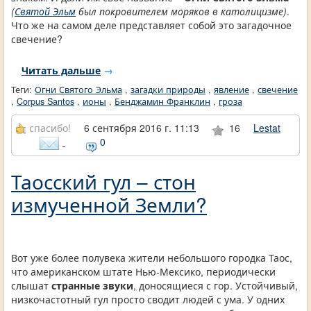
(
Святой Эльм
был покровителем моряков в католицизме)
.
Что же на самом деле представляет собой это загадочное
свечение?
Читать дальше
→
Теги:
Огни Святого Эльма
,
загадки природы
,
явление
,
свечение
,
Corpus Santos
,
ионы
,
Бенджамин Франклин
,
гроза
спасибо!
6 сентября 2016 г. 11:13
16
Lestat
0
Таосский гул – стон
измученной Земли?
Вот уже более полувека жители небольшого городка Таос,
что американском штате Нью-Мексико, периодически
слышат
странные звуки
, доносящиеся с гор. Устойчивый,
низкочастотный гул просто сводит людей с ума. У одних