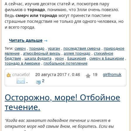
А сейчас, изучив десяток статей и, посмотрев пару
фильмов о
торнадо
, понимаю, что Элли очень повезло.
Ведь
смерч или торнадо
могут принести поистине
страшные последствия не только для одного человека, но
и всего города.
Читать дальше
→
Теги:
смерч
,
торнадо
,
ураган
,
последствия смерча
,
природное
явление
,
атмосферный вихрь
,
аллея торнадо
,
стихийное
бедствие
,
шкала фудзита
,
урон
,
Башкирия
,
смерч в Башкирии
,
торнадо в Америке
,
глобальное потепление
спасибо!
20 августа 2017 г. 0:46
19
girlfromuk
2
Осторожно, море! Отбойное
течение.
“Когда вас захватит подводное течение и понесет в
открытое море над самым дном, не боритесь. Если вы