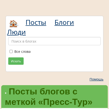
Посты
Блоги
Люди
Все слова
Искать
Помощь
Посты блогов с
•
меткой «Пресс-Тур»