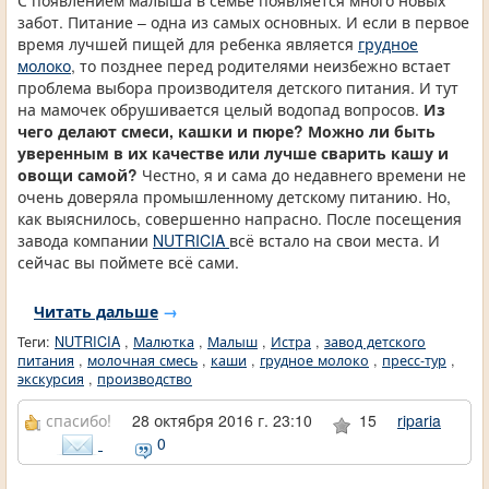
С появлением малыша в семье появляется много новых
забот. Питание – одна из самых основных. И если в первое
время лучшей пищей для ребенка является
грудное
молоко
, то позднее перед родителями неизбежно встает
проблема выбора производителя детского питания. И тут
на мамочек обрушивается целый водопад вопросов.
Из
чего делают смеси, кашки и пюре? Можно ли быть
уверенным в их качестве или лучше сварить кашу и
овощи самой?
Честно, я и сама до недавнего времени не
очень доверяла промышленному детскому питанию. Но,
как выяснилось, совершенно напрасно. После посещения
завода компании
NUTRICIA
всё встало на свои места. И
сейчас вы поймете всё сами.
Читать дальше
→
Теги:
NUTRICIA
,
Малютка
,
Малыш
,
Истра
,
завод детского
питания
,
молочная смесь
,
каши
,
грудное молоко
,
пресс-тур
,
экскурсия
,
производство
спасибо!
28 октября 2016 г. 23:10
15
riparia
0