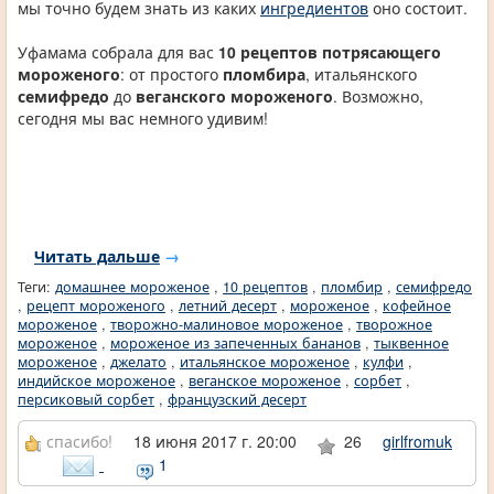
мы точно будем знать из каких
ингредиентов
оно состоит.
Уфамама собрала для вас
10 рецептов потрясающего
мороженого
: от простого
пломбира
, итальянского
семифредо
до
веганского мороженого
. Возможно,
сегодня мы вас немного удивим!
Читать дальше
→
Теги:
домашнее мороженое
,
10 рецептов
,
пломбир
,
семифредо
,
рецепт мороженого
,
летний десерт
,
мороженое
,
кофейное
мороженое
,
творожно-малиновое мороженое
,
творожное
мороженое
,
мороженое из запеченных бананов
,
тыквенное
мороженое
,
джелато
,
итальянское мороженое
,
кулфи
,
индийское мороженое
,
веганское мороженое
,
сорбет
,
персиковый сорбет
,
французский десерт
спасибо!
18 июня 2017 г. 20:00
26
girlfromuk
1