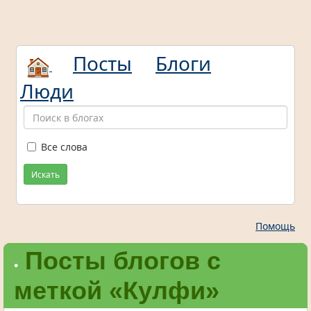
Посты
Блоги
Люди
Все слова
Искать
Помощь
Посты блогов с
•
меткой «Кулфи»