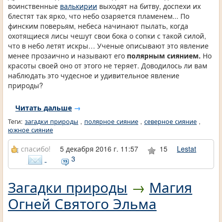
воинственные
валькирии
выходят на битву, доспехи их
блестят так ярко, что небо озаряется пламенем... По
финским поверьям, небеса начинают пылать, когда
охотящиеся лисы чешут свои бока о сопки с такой силой,
что в небо летят искры… Ученые описывают это явление
менее прозаично и называют его
полярным сиянием.
Но
красоты своей оно от этого не теряет. Доводилось ли вам
наблюдать это чудесное и удивительное явление
природы?
Читать дальше
→
Теги:
загадки природы
,
полярное сияние
,
северное сияние
,
южное сияние
спасибо!
5 декабря 2016 г. 11:57
15
Lestat
3
Загадки природы
→
Магия
Огней Святого Эльма