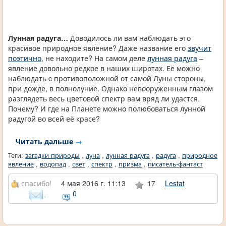
Лунная радуга…
Доводилось ли вам наблюдать это
красивое природное явление? Даже название его
звучит
поэтично
, не находите? На самом деле
лунная радуга
–
явление довольно редкое в наших широтах. Её можно
наблюдать c противоположной от самой Луны стороны,
при дожде, в полнолуние. Однако невооруженным глазом
разглядеть весь цветовой спектр вам вряд ли удастся.
Почему? И где на Планете можно полюбоваться лунной
радугой во всей её красе?
Читать дальше
→
Теги:
загадки природы
,
луна
,
лунная радуга
,
радуга
,
природное
явление
,
водопад
,
свет
,
спектр
,
призма
,
писатель-фантаст
спасибо!
4 мая 2016 г. 11:13
17
Lestat
0