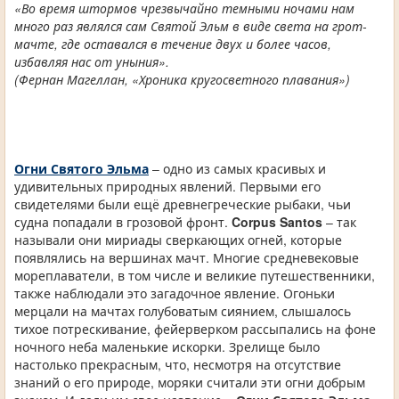
«Во время штормов чрезвычайно темными ночами нам
много раз являлся сам Святой Эльм в виде света на грот-
мачте, где оставался в течение двух и более часов,
избавляя нас от уныния».
(Фернан Магеллан, «Хроника кругосветного плавания»)
Огни Святого Эльма
– одно из самых красивых и
удивительных природных явлений. Первыми его
свидетелями были ещё древнегреческие рыбаки, чьи
судна попадали в грозовой фронт.
Corpus Santos
– так
называли они мириады сверкающих огней, которые
появлялись на вершинах мачт. Многие средневековые
мореплаватели, в том числе и великие путешественники,
также наблюдали это загадочное явление. Огоньки
мерцали на мачтах голубоватым сиянием, слышалось
тихое потрескивание, фейерверком рассыпались на фоне
ночного неба маленькие искорки. Зрелище было
настолько прекрасным, что, несмотря на отсутствие
знаний о его природе, моряки считали эти огни добрым