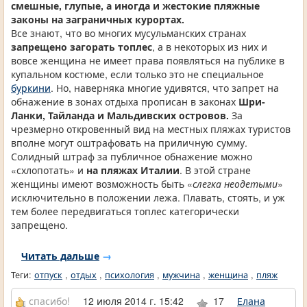
смешные, глупые, а иногда и жестокие пляжные
законы на заграничных курортах.
Все знают, что во многих мусульманских странах
запрещено загорать топлес
, а в некоторых из них и
вовсе женщина не имеет права появляться на публике в
купальном костюме, если только это не специальное
буркини
. Но, наверняка многие удивятся, что запрет на
обнажение в зонах отдыха прописан в законах
Шри-
Ланки, Тайланда и Мальдивских островов.
За
чрезмерно откровенный вид на местных пляжах туристов
вполне могут оштрафовать на приличную сумму.
Солидный штраф за публичное обнажение можно
«схлопотать» и
на пляжах Италии
. В этой стране
женщины имеют возможность быть «
слегка неодетыми
»
исключительно в положении лежа. Плавать, стоять, и уж
тем более передвигаться топлес категорически
запрещено.
Читать дальше
→
Теги:
отпуск
,
отдых
,
психология
,
мужчина
,
женщина
,
пляж
спасибо!
12 июля 2014 г. 15:42
17
Елана