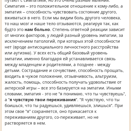
путают с симпатией, но это очень разные явления.
Симпатия – это положительное отношение к кому-либо, а
эмпатия – способность чувствовать состояние другого,
вживаться в него. Если мы видим боль другого человека,
то наш мозг и наше тело отзываются, реагируя так, как
будто это
нам больно
. Степень ответной реакции зависит
от многих факторов, у людей разный уровень эмпатии, за
исключением патологий, при которых этой способности
нет (вроде антисоциального личностного расстройства
или аутизма). У всех есть общий базовый уровень
эмпатии, именно благодаря ей устанавливается связь
между младенцем и родителями, а позднее - между
детьми. Сострадание и сочувствие, способность прощать,
входить в чужое положение, отзывчивость, альтруизм,
жалость, помощь, способность получать удовольствие от
актерской игры – все это базируется на эмпатии. Иными
словами, эмпатия - это не "я понимаю, что ты чувствуешь",
а "
я чувствую твои переживания
". "Я чувствую, что ты
боишься, что ты радуешься, удивляешься, злишься". При
этом свое "я" сохраняется, оно прикасается к
переживаниям другого, со-переживает, но не
растворяется в нем.