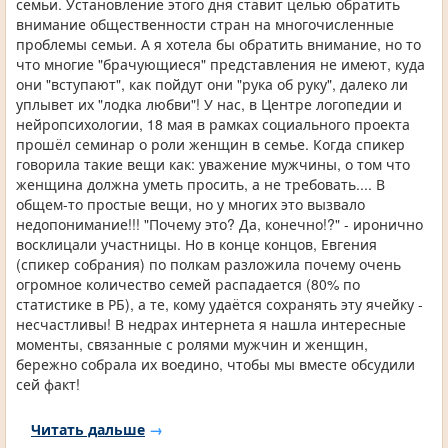
семьи. Установление этого дня ставит целью обратить
внимание общественности стран на многочисленные
проблемы семьи. А я хотела бы обратить внимание, но то
что многие "брачующиеся" представления не имеют, куда
они "вступают", как пойдут они "рука об руку", далеко ли
уплывет их "лодка любви"! У нас, в Центре логопедии и
нейропсихологии, 18 мая в рамках социального проекта
прошёл семинар о роли женщин в семье. Когда спикер
говорила такие вещи как: уважение мужчины, о том что
женщина должна уметь просить, а не требовать.... В
общем-то простые вещи, но у многих это вызвало
недопонимание!!! "Почему это? Да, конечно!?" - иронично
восклицали участницы. Но в конце концов, Евгения
(спикер собрания) по полкам разложила почему очень
огромное количество семей распадается (80% по
статистике в РБ), а те, кому удаётся сохранять эту ячейку -
несчастливы! В недрах интернета я нашла интересные
моменты, связанные с ролями мужчин и женщин,
бережно собрала их воедино, чтобы мы вместе обсудили
сей факт!
Читать дальше
→