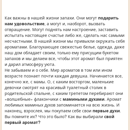
Как важны в нашей жизни запахи. Они могут
подарить
нам удовольствие
, а могут и, наоборот, вызвать
отвращение. Могут поднять нам настроение, заставить
испытать настоящее счастье либо же, сделать нас самыми
несчастными. В нашей жизни мы привыкли окружать себя
ароматами. Благоухающее свежестью белье, одежда, даже
наш дом обладает своим, только ему присущим букетом
запахов и мы делаем все, чтобы этот аромат был приятен
и дарил атмосферу уюта.
Не забываем и о себе. Мир ароматов в том или ином
возрасте познает почти каждая девушка. Начинается все,
конечно же, с мамы. О, с каким восторгом, маленькие
девочки смотрят на красивый туалетный столик в
родительской спальне, с каким трепетом перебирают они
«волшебные» флакончики с
мамиными духами
. Аромат
любимых маминых духов запоминается на всю жизнь. И
наконец, взрослея, мы покупаем себе свои
первые духи
.
Вы помните их? Что это было? Как вы выбирали
свой
первый аромат?