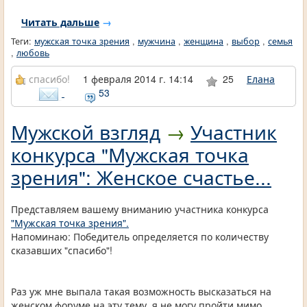
Читать дальше
→
Теги:
мужская точка зрения
,
мужчина
,
женщина
,
выбор
,
семья
,
любовь
спасибо!
1 февраля 2014 г. 14:14
25
Елана
53
Мужской взгляд
→
Участник
конкурса "Мужская точка
зрения": Женское счастье...
Представляем вашему вниманию участника конкурса
"Мужская точка зрения".
Напоминаю: Победитель определяется по количеству
сказавших "спасибо"!
Раз уж мне выпала такая возможность высказаться на
женском форуме на эту тему, я не могу пройти мимо.