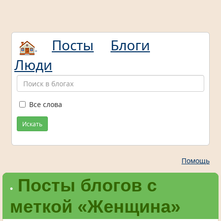
Посты
Блоги
Люди
Все слова
Искать
Помощь
Посты блогов с
•
меткой «Женщина»