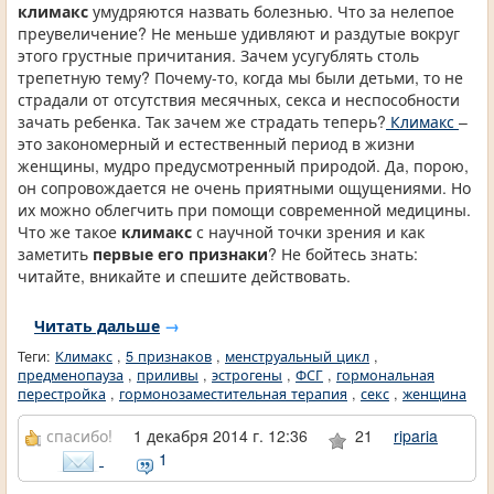
климакс
умудряются назвать болезнью. Что за нелепое
преувеличение? Не меньше удивляют и раздутые вокруг
этого грустные причитания. Зачем усугублять столь
трепетную тему? Почему-то, когда мы были детьми, то не
страдали от отсутствия месячных, секса и неспособности
зачать ребенка. Так зачем же страдать теперь?
Климакс
–
это закономерный и естественный период в жизни
женщины, мудро предусмотренный природой. Да, порою,
он сопровождается не очень приятными ощущениями. Но
их можно облегчить при помощи современной медицины.
Что же такое
климакс
с научной точки зрения и как
заметить
первые его признаки
? Не бойтесь знать:
читайте, вникайте и спешите действовать.
Читать дальше
→
Теги:
Климакс
,
5 признаков
,
менструальный цикл
,
предменопауза
,
приливы
,
эстрогены
,
ФСГ
,
гормональная
перестройка
,
гормонозаместительная терапия
,
секс
,
женщина
спасибо!
1 декабря 2014 г. 12:36
21
riparia
1