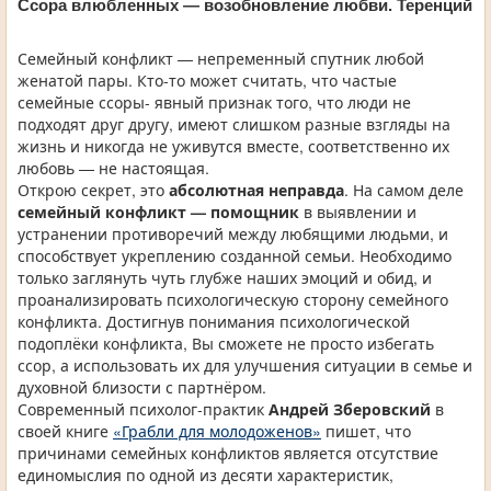
Ссора влюбленных — возобновление любви. Теренций
Семейный конфликт — непременный спутник любой
женатой пары. Кто-то может считать, что частые
семейные ссоры- явный признак того, что люди не
подходят друг другу, имеют слишком разные взгляды на
жизнь и никогда не уживутся вместе, соответственно их
любовь — не настоящая.
Открою секрет, это
абсолютная неправда
. На самом деле
семейный конфликт — помощник
в выявлении и
устранении противоречий между любящими людьми, и
способствует укреплению созданной семьи. Необходимо
только заглянуть чуть глубже наших эмоций и обид, и
проанализировать психологическую сторону семейного
конфликта. Достигнув понимания психологической
подоплёки конфликта, Вы сможете не просто избегать
ссор, а использовать их для улучшения ситуации в семье и
духовной близости с партнёром.
Современный психолог-практик
Андрей Зберовский
в
своей книге
«Грабли для молодоженов»
пишет, что
причинами семейных конфликтов является отсутствие
единомыслия по одной из десяти характеристик,