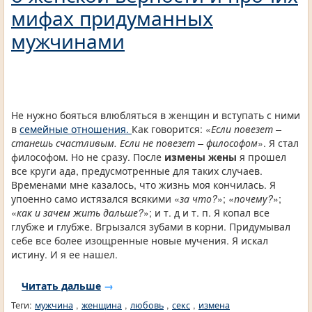
мифах придуманных
мужчинами
Не нужно бояться влюбляться в женщин и вступать с ними
в
семейные отношения.
Как говорится: «
Если повезет –
станешь счастливым. Если не повезет – философом
». Я стал
философом. Но не сразу. После
измены жены
я прошел
все круги ада, предусмотренные для таких случаев.
Временами мне казалось, что жизнь моя кончилась. Я
упоенно само истязался всякими «
за что?
»; «
почему?
»;
«
как и зачем жить дальше?
»; и т. д и т. п. Я копал все
глубже и глубже. Вгрызался зубами в корни. Придумывал
себе все более изощренные новые мучения. Я искал
истину. И я ее нашел.
Читать дальше
→
Теги:
мужчина
,
женщина
,
любовь
,
секс
,
измена