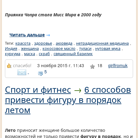
Приянка Чопра стала Мисс Мира в 2000 году
Читать дальше
→
Теги:
красота
,
здоровье
,
аюрведа
,
нетрадиционная медицина
,
Индия
,
женщина
,
кокосовое масло
,
туласи
,
нутовая мука
,
куркума
,
маска
,
скраб
,
священный базилик
спасибо!
3 ноября 2015 г. 11:43
18
girlfromuk
5
Спорт и фитнес
→
6 способов
привести фигуру в порядок
летом
Лето
приносит женщине большое количество
возможностей не только привести
фигуру в порядок
, но и