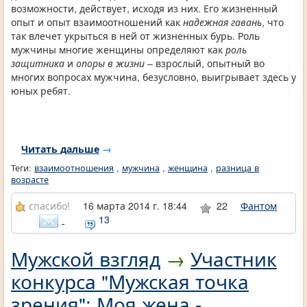
возможности, действует, исходя из них. Его жизненный
опыт и опыт взаимоотношений как
надежная гавань
, что
так влечет укрыться в ней от жизненных бурь. Роль
мужчины многие женщины определяют как
роль
защитника
и
опоры в жизни
– взрослый, опытный во
многих вопросах мужчина, безусловно, выигрывает здесь у
юных ребят.
Читать дальше
→
Теги:
взаимоотношения
,
мужчина
,
женщина
,
разница в
возрасте
спасибо!
16 марта 2014 г. 18:44
22
Фантом
13
Мужской взгляд
→
Участник
конкурса "Мужская точка
зрения": Моя жена -