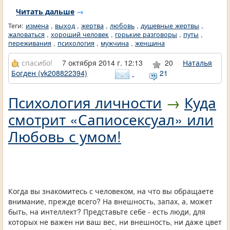
Читать дальше
→
Теги:
измена
,
выход
,
жертва
,
любовь
,
душевные жертвы
,
жаловаться
,
хороший человек
,
горькие разговоры
,
путы
,
переживания
,
психология
,
мужчина
,
женщина
спасибо!
7 октября 2014 г. 12:13
20
Наталья
Богден (vk208822394)
21
Психология личности
→
Куда
смотрит «Сапиосексуал» или
Любовь с умом!
Когда вы знакомитесь с человеком, на что вы обращаете
внимание, прежде всего? На внешность, запах, а, может
быть, на интеллект? Представьте себе - есть люди, для
которых не важен ни ваш вес, ни внешность, ни даже цвет