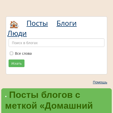
Посты
Блоги
Люди
Все слова
Искать
Помощь
Посты блогов с
•
меткой «Домашний