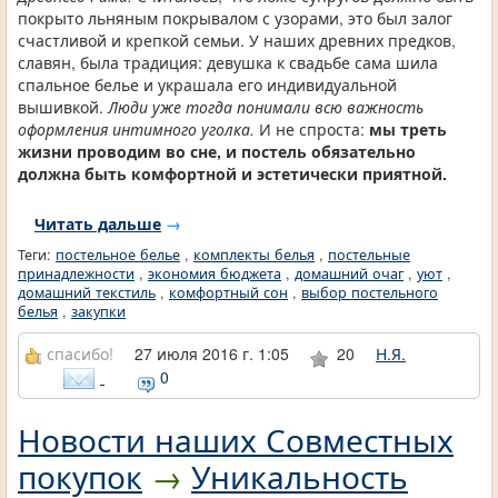
покрыто льняным покрывалом с узорами, это был залог
счастливой и крепкой семьи. У наших древних предков,
славян, была традиция: девушка к свадьбе сама шила
спальное белье и украшала его индивидуальной
вышивкой.
Люди уже тогда понимали всю важность
оформления интимного уголка.
И не спроста:
мы треть
жизни проводим во сне, и постель обязательно
должна быть комфортной и эстетически приятной.
Читать дальше
→
Теги:
постельное белье
,
комплекты белья
,
постельные
принадлежности
,
экономия бюджета
,
домашний очаг
,
уют
,
домашний текстиль
,
комфортный сон
,
выбор постельного
белья
,
закупки
спасибо!
27 июля 2016 г. 1:05
20
Н.Я.
0
Новости наших Совместных
покупок
→
Уникальность