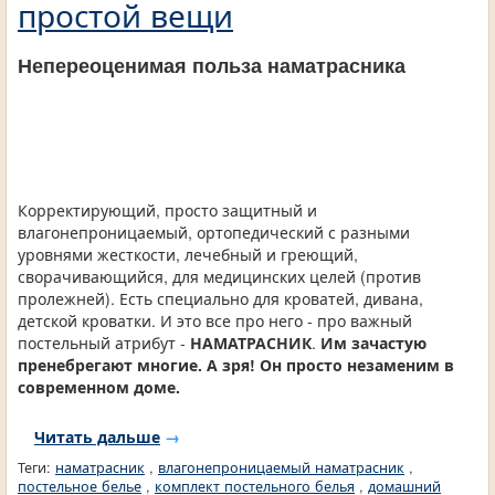
простой вещи
Непереоценимая польза наматрасника
Корректирующий, просто защитный и
влагонепроницаемый, ортопедический с разными
уровнями жесткости, лечебный и греющий,
сворачивающийся, для медицинских целей (против
пролежней). Есть специально для кроватей, дивана,
детской кроватки. И это все про него - про важный
постельный атрибут -
НАМАТРАСНИК
.
Им зачастую
пренебрегают многие. А зря! Он просто незаменим в
современном доме.
Читать дальше
→
Теги:
наматрасник
,
влагонепроницаемый наматрасник
,
постельное белье
,
комплект постельного белья
,
домашний