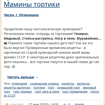
Мамины тортики
Часть 1. Печенюшки
Продолжим нашу ностальгическую кулинарию?
Печенюшки пекли, очередь за тортиками!
Генерал,
Медовый, Степка-растрепка, Негр в пене, Муравейник...
🍰
Помните такие тортики нашего детства? Как же это
было вкусно! Проверенные временем рецепты - в
картинках из старой кулинарной книжки моей мамы
времён СССР. К некоторым рецептам даже оригинальные
фото нашлись - все тортики пекутся в нашей семье до сих
пор. 😋
Читать дальше
→
Теги:
кулинария
,
кулинарная книжка
,
рецепты
,
выпечка
,
рецепты выпечки
,
тортики
,
торт
,
домашний торт
,
медовый
торт
,
торг генерал
,
торт негр в пене
,
торт привидение
,
торты
из СССР
спасибо!
17 мая 2023 г. 9:05
0
riparia