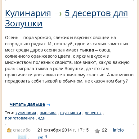
Кулинария
→
5 десертов для
Золушки
Осень – пора урожая, свежих и вкусных овощей на
огородных грядках. И, пожалуй, одно из самых заметных
мест среди даров осени занимает
тыква
– овощ
солнечного оранжевого цвета, с ярким вкусом и
множеством полезных свойств. Все знают, какую важную
роль сыграла тыква в роли Золушки, да что там -
практически доставила ее к личному счастью. А как можно
порадовать себя тыквой в обычном, не сказочном быту?
Читать дальше
→
Теги:
кулинария
,
выпечка
,
вкусняшки
,
рецепты
,
приготовление
,
еда
спасибо!
21 октября 2014 г. 17:15
22
lafefo
4