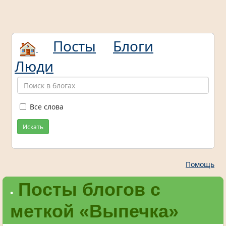
Посты
Блоги
Люди
Все слова
Искать
Помощь
Посты блогов с
•
меткой «Выпечка»