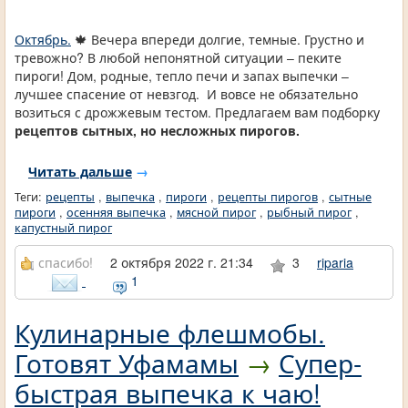
Октябрь.
🍁 Вечера впереди долгие, темные. Грустно и
тревожно? В любой непонятной ситуации – пеките
пироги! Дом, родные, тепло печи и запах выпечки –
лучшее спасение от невзгод. И вовсе не обязательно
возиться с дрожжевым тестом. Предлагаем вам подборку
рецептов сытных, но несложных пирогов.
Читать дальше
→
Теги:
рецепты
,
выпечка
,
пироги
,
рецепты пирогов
,
сытные
пироги
,
осенняя выпечка
,
мясной пирог
,
рыбный пирог
,
капустный пирог
спасибо!
2 октября 2022 г. 21:34
3
riparia
1
Кулинарные флешмобы.
Готовят Уфамамы
→
Супер-
быстрая выпечка к чаю!