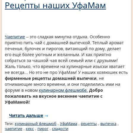
Рецепты наших УфаМам
Чаепитие
– это сладкая минутка отдыха. Особенно
приятно пить чай с домашней выпечкой. Теплый аромат
печенья, булочек и пирогов, витающий по дому, делает
его ещё более уютным и желанным. И как приятно
собраться за чашкой чая всей семьей или с друзьями!
Жаль только, что времени на кулинарные изыски хватает
не всегда... Но это не про УфаМам! У наших хозяюшек есть
фирменные рецепты домашней выпечки
, не
отнимающие много времени, и они поделились ими на
форуме в новом
кулинарном флешмобе.
Добро
пожаловать на вкусное весеннее чаепитие с
УфаМамой!
Читать дальше
→
Теги:
кулинарный флешмоб
,
УфаМама
,
рецепты
,
выпечка
,
чаепитие
,
кекс
,
пирог
,
сладости