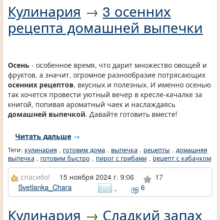
Кулинария
→
3 осенних
рецепта домашней выпечки
Осень
- особенное время, что дарит множество овощей и
фруктов, а значит, огромное разнообразие потрясающих
осенних рецептов
, вкусных и полезных. И именно осенью
так хочется провести уютный вечер в кресле-качалке за
книгой, попивая ароматный чаек и наслаждаясь
домашней выпечкой
. Давайте готовить вместе!
Читать дальше
→
Теги:
кулинария
,
готовим дома
,
выпечка
,
рецепты
,
домашняя
выпечка
,
готовим быстро
,
пирог с грибами
,
рецепт с кабачком
спасибо!
15 ноября 2024 г. 9:06
17
Svetlanka_Chara
6
Кулинария
→
Сладкий запах