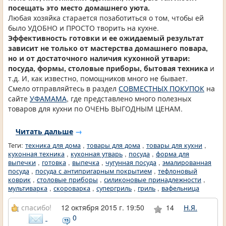
посещать это место домашнего уюта.
Любая хозяйка старается позаботиться о том, чтобы ей
было УДОБНО и ПРОСТО творить на кухне.
Эффективность готовки и ее ожидаемый результат
зависит не только от мастерства домашнего повара,
но и от достаточного наличия кухонной утвари:
посуда, формы, столовые приборы, бытовая техника
и
т.д. И, как известно, помощников много не бывает.
Смело отправляйтесь в раздел
СОВМЕСТНЫХ ПОКУПОК
на
сайте
УФАМАМА
, где представлено много полезных
товаров для кухни по ОЧЕНЬ ВЫГОДНЫМ ЦЕНАМ.
Читать дальше
→
Теги:
техника для дома
,
товары для дома
,
товары для кухни
,
кухонная техника
,
кухонная утварь
,
посуда
,
форма для
выпечки
,
готовка
,
выпечка
,
чугунная посуда
,
эмалированная
посуда
,
посуда с антипригарным покрытием
,
тефлоновый
коврик
,
столовые приборы
,
силиконовые принадлежности
,
мультиварка
,
скороварка
,
супергриль
,
гриль
,
вафельница
спасибо!
12 октября 2015 г. 19:50
14
Н.Я.
0