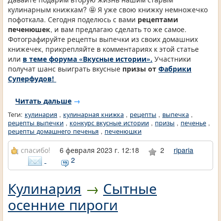
кулинарным книжкам? 🤩 Я уже свою книжку немножечко
пофоткала. Сегодня поделюсь с вами
рецептами
печенюшек
, и вам предлагаю сделать то же самое.
Фотографируйте рецепты выпечки из своих домашних
книжечек, прикрепляйте в комментариях к этой статье
или
в теме форума «Вкусные истории».
Участники
получат шанс выиграть вкусные
призы от
Фабрики
Суперфудов!
Читать дальше
→
Теги:
кулинария
,
кулинарная книжка
,
рецепты
,
выпечка
,
рецепты выпечки
,
конкурс вкусные истории
,
призы
,
печенье
,
рецепты домашнего печенья
,
печенюшки
спасибо!
6 февраля 2023 г. 12:18
2
riparia
2
Кулинария
→
Сытные
осенние пироги